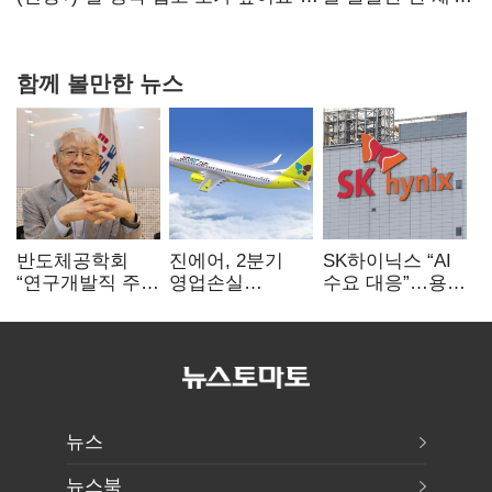
20억 키맞추기
함께 볼만한 뉴스
반도체공학회
진에어, 2분기
SK하이닉스 “AI
“연구개발직 주
영업손실
수요 대응”…용인
52시간제
731억…유가
·청주 팹에 54조
개선해야”
상승 여파
투자
뉴스
뉴스북