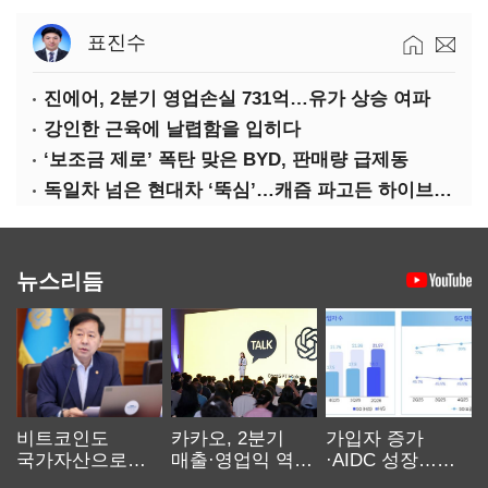
표진수
진에어, 2분기 영업손실 731억…유가 상승 여파
강인한 근육에 날렵함을 입히다
‘보조금 제로’ 폭탄 맞은 BYD, 판매량 급제동
독일차 넘은 현대차 ‘뚝심’…캐즘 파고든 하이브리드 역전극
뉴스리듬
비트코인도
카카오, 2분기
가입자 증가
국가자산으로…'
매출·영업익 역대
·AIDC 성장…
보관·평가·처분'
최대…에이전트
SKT 2분기 성장