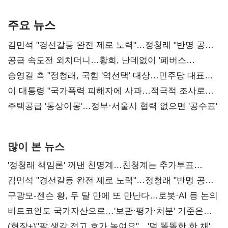
기준은 숙제
AI 수익화 관건
본궤도
주요 뉴스
김민석 "경선갈등 완전 제로 노력"…정청래 "반명 공세
사과부터"
공급 속도전 외치더니…황희, 난데없이 '폐버스
리모델링' 제안
송영길 측 "정청래, 국힘 '역선택' 대상…민주당 대표로
총선 지휘 못해"
이 대통령 "국가폭력 피해자에 사과…적극적 조사로
진실 밝혀야"
주택공급 '동상이몽'…정부·서울시 협력 없으면 '공수표'
많이 본 뉴스
'정청래 책임론' 꺼낸 친명계…친청계는 추가투표
때리기
김민석 "경선갈등 완전 제로 노력"…정청래 "반명 공세
사과부터"
구광모-젠슨 황, 두 달 만에 또 만난다…로봇·AI 등 논의
비트코인도 국가자산으로…'보관·평가·처분' 기준은
숙제
(현장+)"팔 생각 접고 호가 높여요"…'덜 똘똘한 한 채'