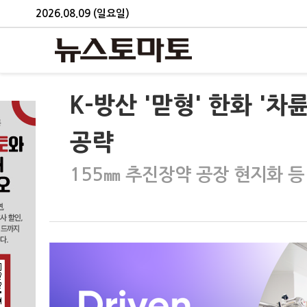
2026.08.09 (일요일)
K-방산 '맏형' 한화 '차
공략
155㎜ 추진장약 공장 현지화 등