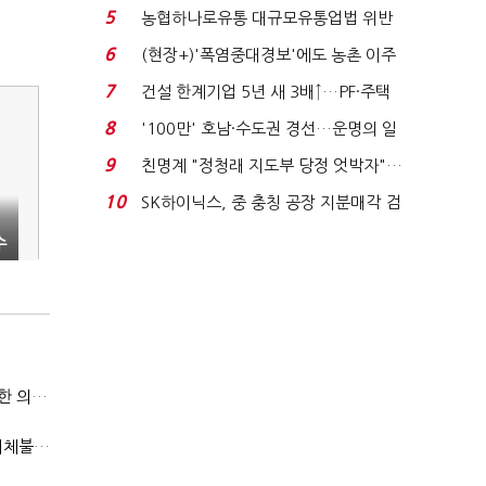
려주는데 우리는 ...
5
농협하나로유통 대규모유통업법 위반
적발…공정위, 과...
6
(현장+)'폭염중대경보'에도 농촌 이주
노동자는 강행군…'야...
7
건설 한계기업 5년 새 3배↑…PF·주택
침체에 재무 ...
8
'100만' 호남·수도권 경선…운명의 일
주일
9
친명계 "정청래 지도부 당정 엇박자"…
친청계 "신천지 오...
10
SK하이닉스, 중 충칭 공장 지분매각 검
토?…“확정된 바...
수
국방부, 역대 참모총장 사관학교 통합 재검토 요구에 "다양한 의견 수렴해 합리적 시스템 만들 것"
"첨단전력 획득제도 패러다임 전환…상생 생태계 조성해 대체불가 K-방산 도약"