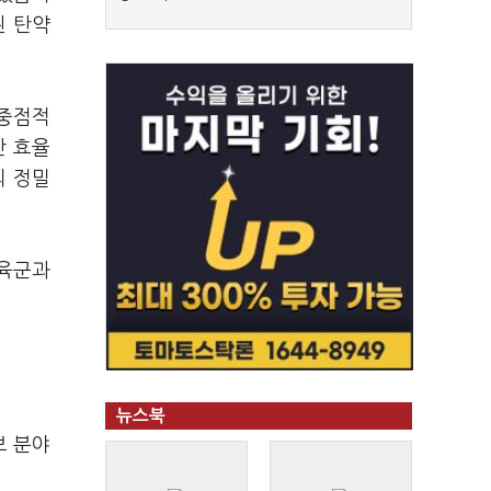
된 탄약
 중점적
산 효율
의 정밀
 육군과
뉴스북
보 분야