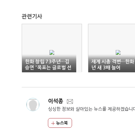
관련기사
한화 창립 73주년…김
재계 시총 격변…한화 
승연 “목표는 글로벌 선
년 새 3배 늘어
두”
이석종
싱싱한 정보와 살아있는 뉴스를 제공하겠습니
뉴스북