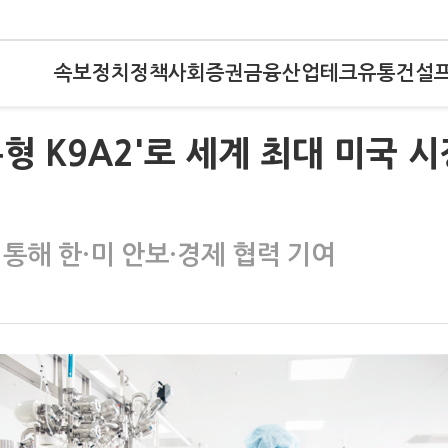
속보
정치
정책
사회
증권
금융
산업
테크
유통
건설
륜형 K9A2'로 세계 최대 미국 
 통해 한·미 안보·경제 협력 기여