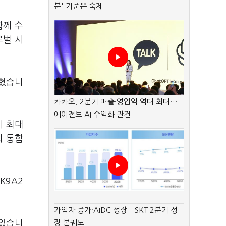
분' 기준은 숙제
함께 수
로벌 시
밝혔습니
카카오, 2분기 매출·영업익 역대 최대…
에이전트 AI 수익화 관건
미 최대
의 통합
K9A2
가입자 증가·AIDC 성장…SKT 2분기 성
 있습니
장 본궤도