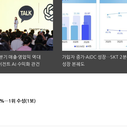
2분기 매출·영업익 역대
가입자 증가·AIDC 성장…SKT 2
전트 AI 수익화 관건
성장 본궤도
4%…1위 수성(1보)