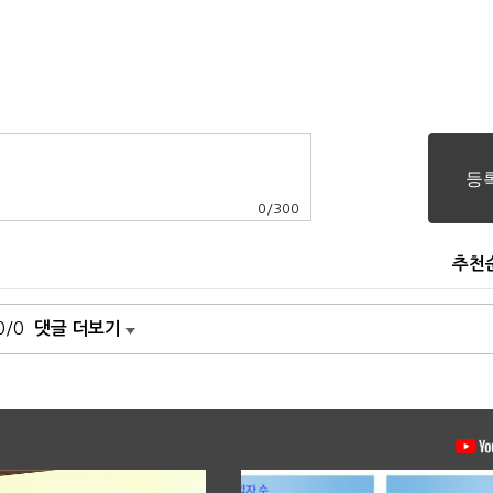
0
/
300
추천
0/0
댓글 더보기