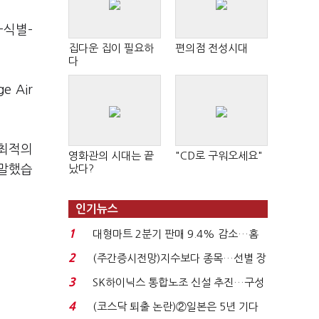
-식별–
집다운 집이 필요하
편의점 전성시대
다
 Air
 최적의
영화관의 시대는 끝
"CD로 구워오세요"
 말했습
났다?
인기뉴스
1
대형마트 2분기 판매 9.4% 감소…홈
플러스 사태 여파...
2
(주간증시전망)지수보다 종목…선별 장
세 이어진다...
3
SK하이닉스 통합노조 신설 추진…구성
원 간 성과급 불...
4
(코스닥 퇴출 논란)②일본은 5년 기다