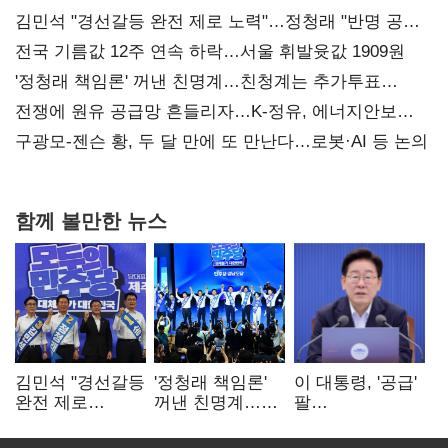
김민석 "경선갈등 완전 제로 노력"…정청래 "반명 공세
사과부터"
전국 기름값 12주 연속 하락…서울 휘발윳값 1909원
'정청래 책임론' 꺼낸 친명계…친청계는 추가투표
때리기
전쟁에 원유 공급망 흔들리자…K-정유, 에너지안보
핵심으로 재부상
구광모-젠슨 황, 두 달 만에 또 만난다…로봇·AI 등 논의
함께 볼만한 뉴스
김민석 "경선갈등
'정청래 책임론'
이 대통령, '공급'
완전 제로
꺼낸 친명계…
팔
노력"…정청래
친청계는
걷어붙였는데…
"반명 공세
추가투표 때리기
여 내부선