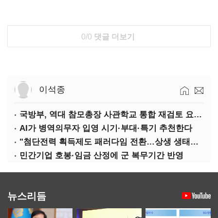
0/0
댓글 더보기
이석종
국방부, 역대 참모총장 사관학교 통합 재검토 요구에 "다양한 의견 수렴해 합리적 시스템 만들 것"
AI가 병역의무자 입영 시기·부대·특기 추천한다
"첨단전력 획득제도 패러다임 전환…상생 생태계 조성해 대체불가 K-방산 도약"
민간기업 호봉·임금 산정에 군 복무기간 반영
뉴스리듬