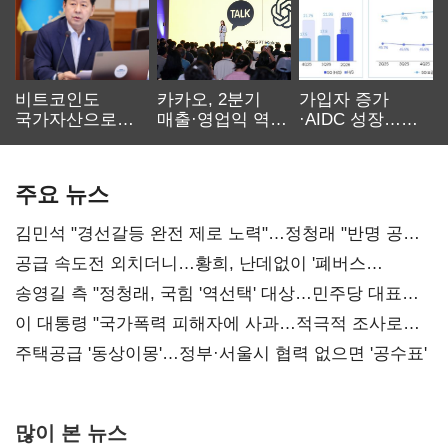
비트코인도
카카오, 2분기
가입자 증가
국가자산으로…'
매출·영업익 역대
·AIDC 성장…
보관·평가·처분'
최대…에이전트
SKT 2분기 성장
기준은 숙제
AI 수익화 관건
본궤도
주요 뉴스
김민석 "경선갈등 완전 제로 노력"…정청래 "반명 공세
사과부터"
공급 속도전 외치더니…황희, 난데없이 '폐버스
리모델링' 제안
송영길 측 "정청래, 국힘 '역선택' 대상…민주당 대표로
총선 지휘 못해"
이 대통령 "국가폭력 피해자에 사과…적극적 조사로
진실 밝혀야"
주택공급 '동상이몽'…정부·서울시 협력 없으면 '공수표'
많이 본 뉴스