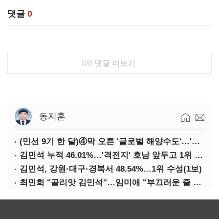
댓글
0
0/0
댓글 더보기
동지훈
(민선 9기 한 달)④막 오른 '글로벌 해양수도'…'전재수 리더십' 시험대
김민석 누적 46.01%…'격전지' 호남 앞두고 1위 지켰다(2보)
김민석, 강원·대구·경북서 48.54%…1위 수성(1보)
최민희 "골리앗 김민석"…임미애 "부끄러운 줄 알아야"