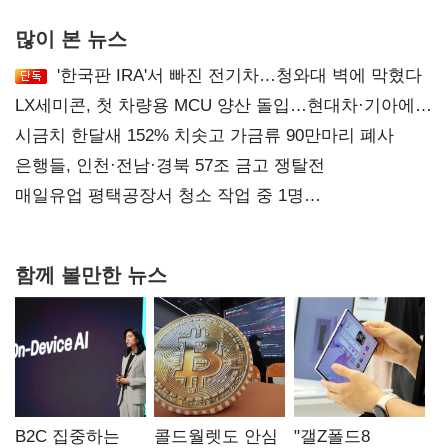
많이 본 뉴스
'한국판 IRA'서 빠진 전기차…청와대 벽에 막혔다
LX세미콘, 첫 차량용 MCU 양산 돌입…현대차·기아에
공급
시금치 한달새 152% 치솟고 가금류 90만마리 폐사
은행들, 인천·전남·경북 57조 금고 쟁탈전
매일유업 평택공장서 청소 작업 중 1명
사망…"안전관리체계 재점검"
함께 볼만한 뉴스
B2C 집중하는
콜드월렛도 안심
"갤Z폴드8