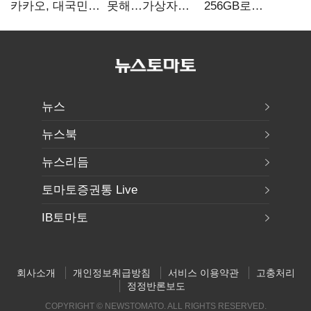
카카오, 대국민
못해…가상자산
256GB로
서비스 '모두의
수탁 확대에
변경하면 지원금
AI' 사활
'보안 시험대'
추가"
뉴스
뉴스북
뉴스리듬
토마토증권통 Live
IB토마토
회사소개
개인정보취급방침
서비스 이용약관
고충처리
정정반론보도
COPYRIGHT © NEWSTOMATO. ALL RIGHTS RESERVED.