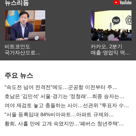
뉴스리듬
비트코인도
카카오, 2분기
국가자산으로…'
매출·영업익 역대
보관·평가·처분'
최대…에이전트
기준은 숙제
AI 수익화 관건
주요 뉴스
"속도전 넘어 전격전"에도…군공항 이전부터 주
52시간까지 '뇌관'
호남은 '김민석' 서울·경기는 '정청래'…최종 승자는
'안갯속'
여야 재검토 놓고 충돌하는 사이…선관위 "투표자 수
오차 당연"
"서울 등록임대 84%비아파트…아파트 규제와
달리해야"
황희, 사흘 만에 고개 숙였지만…'폐버스 청년주택'
후폭풍