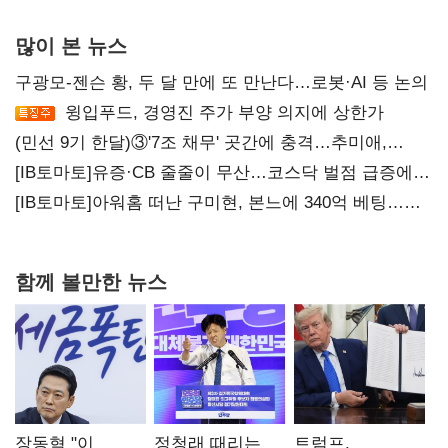
많이 본 뉴스
구광모-젠슨 황, 두 달 만에 또 만난다…로봇·AI 등 논의
윙입푸드, 경영진 주가 부양 의지에 상한가
(민선 9기 한달)③'7조 채무' 곳간에 충격…추미애,
20년만에 '비상재정' 선언 승부수
[IB토마토]유증·CB 줄줄이 무산…코스닥 벌점 급증에
상폐 압박
[IB토마토]아워홈 떠난 구미현, 본느에 340억 베팅…
가족 지배체제 구축
함께 볼만한 뉴스
장동혁 "이
정청래 때리는
트럼프,