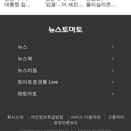
대통령 집
'김용'…더 세진
폴리실리콘
팔자마자 세금
'대통령 최측근'
파생상품에 15%
폭탄…'내로남불'"
입
관세…"미 산업
재건"
뉴스
뉴스북
뉴스리듬
토마토증권통 Live
IB토마토
회사소개
개인정보취급방침
서비스 이용약관
고충처리
정정반론보도