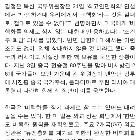
김정은 북한 국무위원장은 21일 '최고인민회의' 연설
에서 "단언하건대 우리에게서 '비핵화'라는 것은 절대
로, 절대로 있을 수 없다"고 천명하면서 미국에게 '비
핵화를 의제로 삼지 않는 대화'에만 응하겠다는 '조건
부 회담' 의사를 밝혔다. 반면 남한에 대해서는 이런
조건도 없이 "일체 상대하지 않을 것"이라고 했다. 중
국과 러시아도 사실상 북한 핵 보유를 묵인한 상황이
다. 지난 3일 중국 전승절 80주년을 맞아 비서방권 2
6개 국가들이 모인 가운데 김 위원장이 톈안먼 망루
에 시진핑 중국 국가주석, 블라디미르 푸틴 러시아 대
통령과 나란히 함께 선 장면이 이를 웅변한다.
한국은 '비핵화'를 장기 과제로 할 수는 있어도 내려
놓을 수는 없다. 한·미·일은 외교 장관 회담에서 '한반
도 비핵화' 원칙을 재확인했고, 주요 7개국(G7) 외교
장관은 "유엔총회를 계기로 북한의 완전한 비핵화를