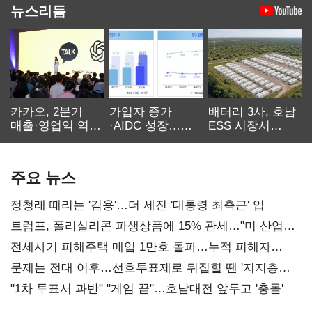
뉴스리듬
카카오, 2분기
가입자 증가
배터리 3사, 호남
매출·영업익 역대
·AIDC 성장…
ESS 시장서
최대…에이전트
SKT 2분기 성장
‘격돌’
AI 수익화 관건
본궤도
주요 뉴스
정청래 때리는 '김용'…더 세진 '대통령 최측근' 입
트럼프, 폴리실리콘 파생상품에 15% 관세…"미 산업
재건"
전세사기 피해주택 매입 1만호 돌파…누적 피해자
4만278명
문제는 전대 이후…선호투표제로 뒤집힐 땐 '지지층
불복'
"1차 투표서 과반" "게임 끝"…호남대전 앞두고 '충돌'