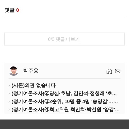
댓글
0
0/0
댓글 더보기
박주용
(시론)의견 없습니다
(정기여론조사)②당심·호남, 김민석-정청래 '초접전'
(정기여론조사)③2순위, 10명 중 4명 '송영길'…정청래 '한 자릿수'
(정기여론조사)④최고위원 최민희·박선원 '양강'…서미화·이성윤·임미애 뒤이어