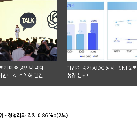
2분기 매출·영업익 역대
가입자 증가·AIDC 성장…SKT 2
전트 AI 수익화 관건
성장 본궤도
1위…정청래와 격차 0.86%p(2보)