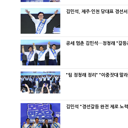
김민석, 제주·인천 당대표 경선서 '
공세 멈춘 김민석…정청래 "갈등
"팀 정청래 정리" "이중잣대 말
김민석 "경선갈등 완전 제로 노력