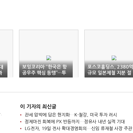
대
보잉코리아 “한국은 항
포스코홀딩스, 2380
과
공우주 핵심 동맹”…투
규모 일본제철 지분 절
자·협력 확대 천명
반 매각
이 기자의 최신글
.
관세 압박에 답은 현지화…K-철강, 미국 투자 러시
정제마진 회복에 PX 반등까지…정유사 내년 실적 기대
LG전자, 19일 전사 확대경영회의…신임 류재철 사장 주관