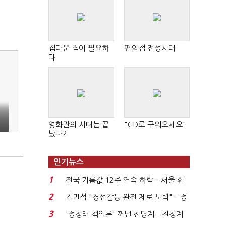
집다운 집이 필요하
편의점 전성시대
다
억
영화관의 시대는 끝
"CD로 구워오세요"
났다?
인기뉴스
1
전국 기름값 12주 연속 하락…서울 휘
발윳값 1909원...
2
김민석 "경선갈등 완전 제로 노력"…정
청래 "반명 공세 사...
3
'정청래 책임론' 꺼낸 친명계…친청계