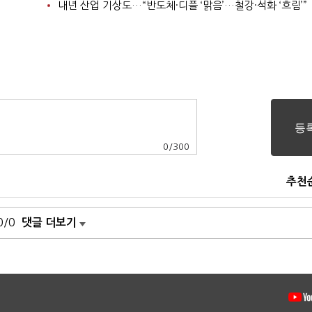
내년 산업 기상도…“반도체·디플 ‘맑음’…철강·석화 ‘흐림’”
0
/
300
추천
0/0
댓글 더보기