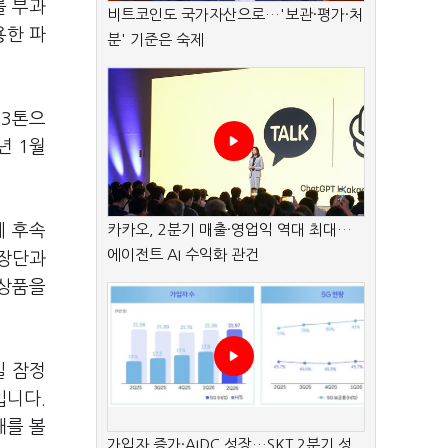
를 부과
비트코인도 국가자산으로…'보관·평가·처
용한 파
분' 기준은 숙제
93톤으
년 1월
에 후속
카카오, 2분기 매출·영업익 역대 최대…
에이전트 AI 수익화 관건
사장단과
증상품을
일 잠정
입니다.
해를 볼
가입자 증가·AIDC 성장…SKT 2분기 성