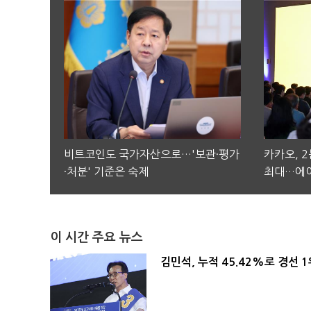
비트코인도 국가자산으로…'보관·평가
카카오, 
·처분' 기준은 숙제
최대…에이
이 시간 주요 뉴스
김민석, 누적 45.42%로 경선 