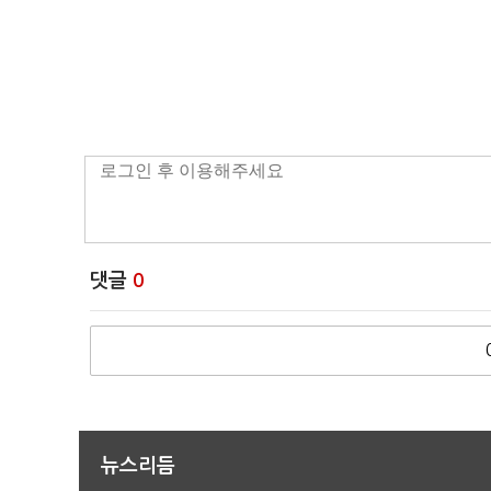
댓글
0
뉴스리듬