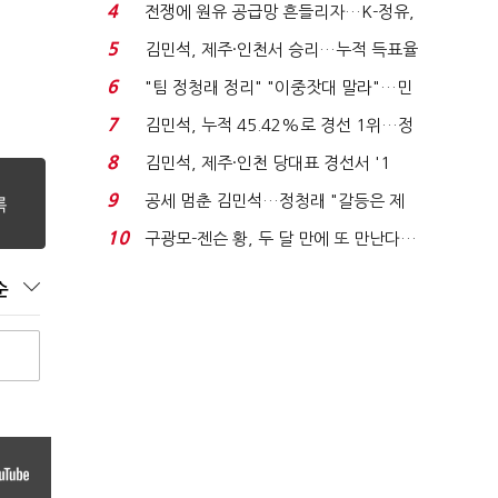
는 추가투표 때리기...
4
전쟁에 원유 공급망 흔들리자…K-정유,
에너지안보 핵심...
5
김민석, 제주·인천서 승리…누적 득표율
'1위 탈환'(종합)...
6
"팀 정청래 정리" "이중잣대 말라"…민
주 최고위원 계파 다...
7
김민석, 누적 45.42%로 경선 1위…정
청래와 격차 0.86%p(...
8
김민석, 제주·인천 당대표 경선서 '1
위'(1보)...
9
공세 멈춘 김민석…정청래 "갈등은 제
가 수습"
10
구광모-젠슨 황, 두 달 만에 또 만난다…
로봇·AI 등 논...
순