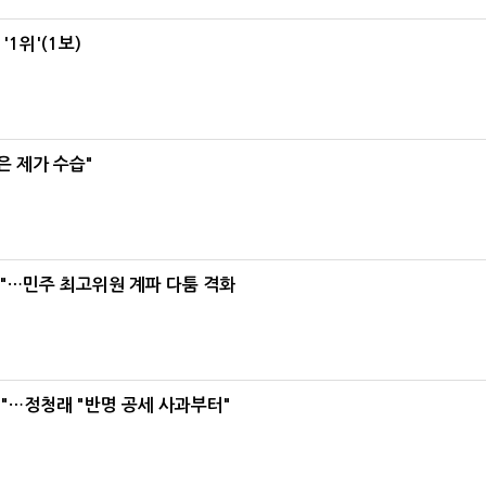
1위'(1보)
은 제가 수습"
라"…민주 최고위원 계파 다툼 격화
"…정청래 "반명 공세 사과부터"