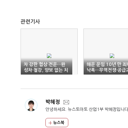
관련기사
차 강판 협상 전운…완
해운 운임 10년 만 최
성차·철강, 양보 없는 치
낙폭…무역전쟁·공급
킨게임
잉 직격탄
박혜정
안녕하세요. 뉴스토마토 산업1부 박혜정입니다
뉴스북