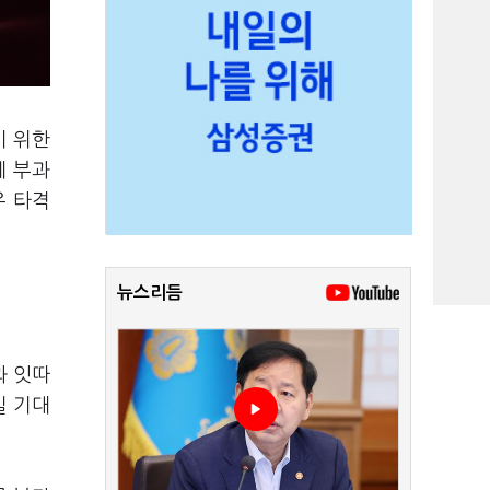
기 위한
세 부과
우 타격
뉴스리듬
과 잇따
길 기대