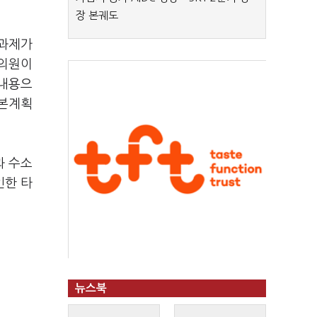
장 본궤도
 과제가
 의원이
 내용으
기본계획
과 수소
인한 타
뉴스북