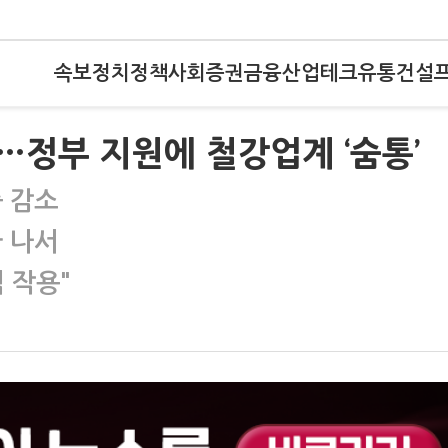
속보
정치
정책
사회
증권
금융
산업
테크
유통
건설
정부 지원에 철강업계 ‘숨통’
출 감소
완 나서
 작용"