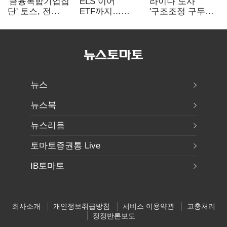
'금융복합기업집
ELS 이어
라이나 노사
단' 토스, 전
ETF까지…
'구조조정 구두
계열사 내부통제
고위험상품 판매
합의안' 도출
표준화
제동 걸린 은행
뉴스
뉴스북
뉴스리듬
토마토증권통 Live
IB토마토
회사소개
개인정보취급방침
서비스 이용약관
고충처리
정정반론보도