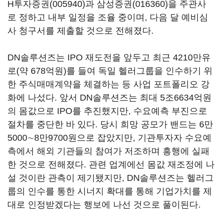
H투자증권(005940)
과
삼성증권(016360)
을 주관사
로 정하고 내부 일정을 조율 중이며, 다음 달 예비심
사 청구서를 제출할 것으로 전해졌다.
DN솔루션즈는 IPO 재도전을 앞두고 최근 4210만유
로(약 678억원)를 들여 독일 헬러그룹을 인수하기 위
한 주식매매계약을 체결하는 등 사업 포트폴리오 강
화에 나섰다. 앞서 DN솔루션즈는 최대 5조6634억원
의 몸값으로 IPO를 추진했지만, 수요예측 부진으로
절차를 중단한 바 있다. 당시 희망 공모가 밴드는 6만
5000∼8만9700원으로 잡았지만, 기관투자자 수요예
측에서 해외 기관들의 참여가 저조하며 흥행에 실패
한 것으로 전해졌다. 관련 업계에선 몸값 재조정에 나
설 것이란 관측이 제기됐지만, DN솔루션즈는 헬러그
룹의 인수를 통한 시너지 확대를 통해 기업가치를 제
대로 인정받겠다는 행보에 나선 것으로 풀이된다.