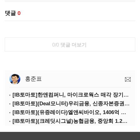
댓글
0
0/0
댓글 더보기
홍준표
[IB토마토]한앤컴퍼니, 마이크로웍스 매각 장기화 대비…배당 회수판 깔았다
[IB토마토](Deal모니터)우리금융, 신종자본증권 발행했지만 차환금리 '부담'
[IB토마토](유증레이다)엘앤씨바이오, 1406억 유증…최대주주는 절반만 청약
[IB토마토](크레딧시그널)농협금융, 중앙회 1.2조 지원받아 생산적금융 확대