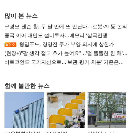
많이 본 뉴스
구광모-젠슨 황, 두 달 만에 또 만난다…로봇·AI 등 논의
중국 이어 대만도 설비투자…메모리 ‘삼국전쟁’
윙입푸드, 경영진 주가 부양 의지에 상한가
(현장+)"팔 생각 접고 호가 높여요"…'덜 똘똘한 한 채'
20억 키맞추기
비트코인도 국가자산으로…'보관·평가·처분' 기준은
숙제
함께 볼만한 뉴스