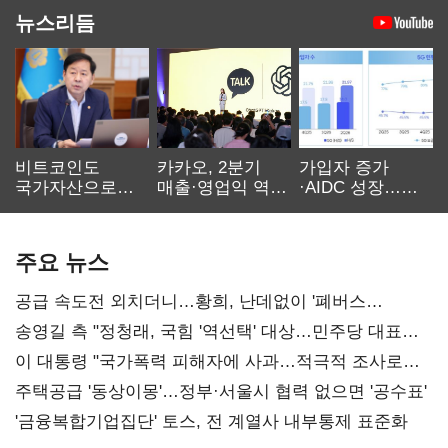
뉴스리듬
비트코인도
카카오, 2분기
가입자 증가
국가자산으로…'
매출·영업익 역대
·AIDC 성장…
보관·평가·처분'
최대…에이전트
SKT 2분기 성장
기준은 숙제
AI 수익화 관건
본궤도
주요 뉴스
공급 속도전 외치더니…황희, 난데없이 '폐버스
리모델링' 제안
송영길 측 "정청래, 국힘 '역선택' 대상…민주당 대표로
총선 지휘 못해"
이 대통령 "국가폭력 피해자에 사과…적극적 조사로
진실 밝혀야"
주택공급 '동상이몽'…정부·서울시 협력 없으면 '공수표'
'금융복합기업집단' 토스, 전 계열사 내부통제 표준화