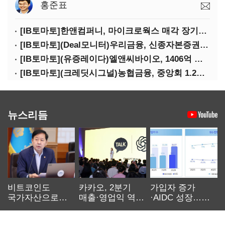
홍준표
[IB토마토]한앤컴퍼니, 마이크로웍스 매각 장기화 대비…배당 회수판 깔았다
[IB토마토](Deal모니터)우리금융, 신종자본증권 발행했지만 차환금리 '부담'
[IB토마토](유증레이다)엘앤씨바이오, 1406억 유증…최대주주는 절반만 청약
[IB토마토](크레딧시그널)농협금융, 중앙회 1.2조 지원받아 생산적금융 확대
뉴스리듬
비트코인도
카카오, 2분기
가입자 증가
국가자산으로…'
매출·영업익 역대
·AIDC 성장…
보관·평가·처분'
최대…에이전트
SKT 2분기 성장
기준은 숙제
AI 수익화 관건
본궤도