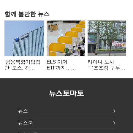
함께 볼만한 뉴스
'금융복합기업집
ELS 이어
라이나 노사
단' 토스, 전
ETF까지…
'구조조정 구두
계열사 내부통제
고위험상품 판매
합의안' 도출
표준화
제동 걸린 은행
뉴스
뉴스북