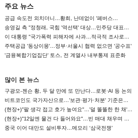
주요 뉴스
공급 속도전 외치더니…황희, 난데없이 '폐버스
리모델링' 제안
송영길 측 "정청래, 국힘 '역선택' 대상…민주당 대표로
총선 지휘 못해"
이 대통령 "국가폭력 피해자에 사과…적극적 조사로
진실 밝혀야"
주택공급 '동상이몽'…정부·서울시 협력 없으면 '공수표'
'금융복합기업집단' 토스, 전 계열사 내부통제 표준화
많이 본 뉴스
구광모-젠슨 황, 두 달 만에 또 만난다…로봇·AI 등 논의
비트코인도 국가자산으로…'보관·평가·처분' 기준은
숙제
(현장+)"팔 생각 접고 호가 높여요"…'덜 똘똘한 한 채'
20억 키맞추기
(현장+)"12일엔 물건 다 들어와요"…빈 매대 채우며 문
연 홈플러스
중국 이어 대만도 설비투자…메모리 ‘삼국전쟁’