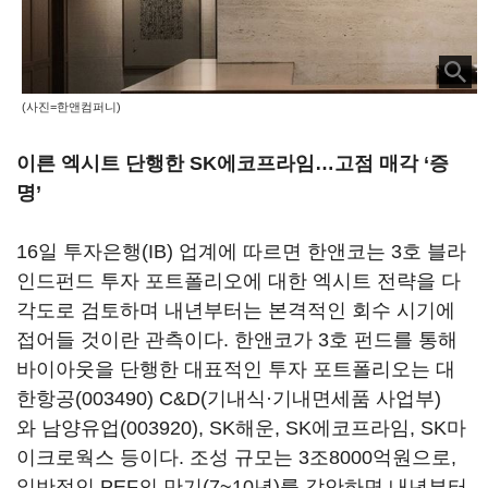
(사진=한앤컴퍼니)
이른 엑시트 단행한 SK에코프라임…고점 매각 ‘증
명’
16일 투자은행(IB) 업계에 따르면 한앤코는 3호 블라
인드펀드 투자 포트폴리오에 대한 엑시트 전략을 다
각도로 검토하며 내년부터는 본격적인 회수 시기에
접어들 것이란 관측이다. 한앤코가 3호 펀드를 통해
바이아웃을 단행한 대표적인 투자 포트폴리오는
대
한항공(003490)
C&D(기내식·기내면세품 사업부)
와
남양유업(003920)
, SK해운, SK에코프라임, SK마
이크로웍스 등이다. 조성 규모는 3조8000억원으로,
일반적인 PEF의 만기(7~10년)를 감안하면 내년부터