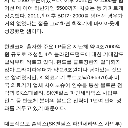
시 약 1400 수준이었으나, 이후 2021년 초 2500를 넘
어선 데 이어 하반기엔 5500까지 치솟는 등 가파르게
상승했다. 2011년 이후 BDI가 2000를 넘어선 경우가
거의 없었다는 점을 고려하면 최적기에 바이아웃에
성공했던 셈이다.
한앤코에 출자한 주요 LP들은 지난해 약 4조7000억
원 규모로 조성한 4호 블라인드펀드에 대한 기대감도
벌써부터 싹트고 있다. 펀드를 클로징한지 얼마되지
않아 드라이파우더가 약 2.6조원이나 남아있는 것으
로 알려졌지만, K-의료기기
루트로닉(085370)
과 미
국 의료기기 업체 사이노슈어 인수를 통한 볼트온 전
략과 SK스페셜티, SK엔펄스 파인세라믹스 사업부
인수 등 반도체 분야의 볼트온 전략이 1년여 만에 성
과를 거두고 있기 때문이다.
대표적으로 솔믹스(SK엔펄스 파인세라믹스 사업부)