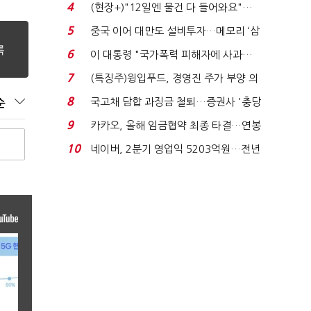
요"…'덜 똘똘한 한 채' 20...
4
(현장+)"12일엔 물건 다 들어와요"…
빈 매대 채우며 문 연 ...
5
중국 이어 대만도 설비투자…메모리 ‘삼
국전쟁’
6
이 대통령 "국가폭력 피해자에 사과…
적극적 조사로 진...
7
(특징주)윙입푸드, 경영진 주가 부양 의
지에 상한가...
8
국고채 담합 과징금 철퇴…증권사 '충당
순
금 폭탄' 우려...
9
카카오, 올해 임금협약 최종 타결…연봉
6.3% 인상·격려...
10
네이버, 2분기 영업익 5203억원…전년
비 0.2% 감소...