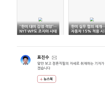
“한미 대미 감정 격앙”…
한미 실무 협의 재개
NYT·WP도 조지아 사태
자동차 15% 적용 시
비판
은?
표진수
앞만 보고 정론직필의 자세로 취재하는 기자가
겠습니다
뉴스북