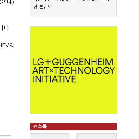
0여대)
장 본궤도
니다.
HEV의
뉴스북