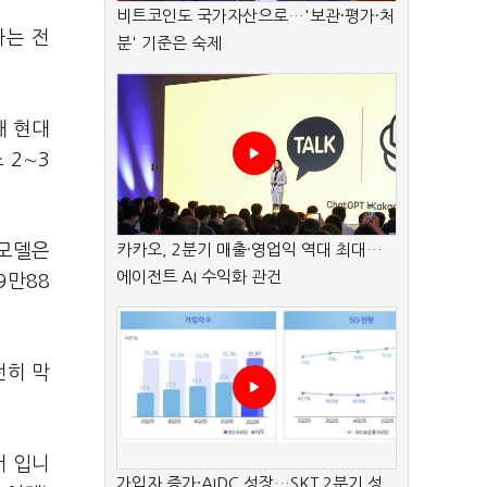
비트코인도 국가자산으로…'보관·평가·처
아는 전
분' 기준은 숙제
해 현대
 2∼3
 모델은
카카오, 2분기 매출·영업익 역대 최대…
에이전트 AI 수익화 관건
9만88
전히 막
서 입니
가입자 증가·AIDC 성장…SKT 2분기 성