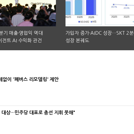
2분기 매출·영업익 역대
가입자 증가·AIDC 성장…SKT 2
전트 AI 수익화 관건
성장 본궤도
데없이 '폐버스 리모델링' 제안
택' 대상…민주당 대표로 총선 지휘 못해"