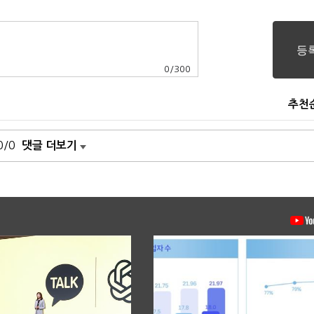
0
/
300
추천
0/0
댓글 더보기