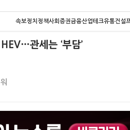
속보
정치
정책
사회
증권
금융
산업
테크
유통
건설
 HEV…관세는 ‘부담’
려워