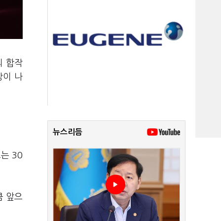
의 합작
망이 나
뉴스리듬
는 30
큼 앞으