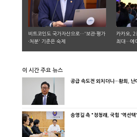
비트코인도 국가자산으로…'보관·평가
카카오, 
·처분' 기준은 숙제
최대…에이
이 시간 주요 뉴스
공급 속도전 외치더니…황희, 난
송영길 측 "정청래, 국힘 '역선