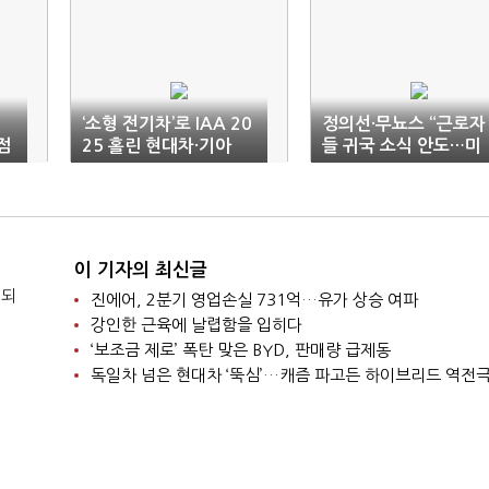
…
‘소형 전기차’로 IAA 20
정의선·무뇨스 “근로자
점
25 홀린 현대차·기아
들 귀국 소식 안도…미
국에 더 기여”
이 기자의 최신글
 되
진에어, 2분기 영업손실 731억…유가 상승 여파
강인한 근육에 날렵함을 입히다
‘보조금 제로’ 폭탄 맞은 BYD, 판매량 급제동
독일차 넘은 현대차 ‘뚝심’…캐즘 파고든 하이브리드 역전