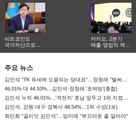
비트코인도
카카오, 2분기
국가자산으로…'
매출·영업익 역대
보관·평가·처분'
최대…에이전트
기준은 숙제
AI 수익화 관건
주요 뉴스
김민석 "TK 유세에 도움되는 당대표"…정청래 "벌써
대표된 양 당직 배분"
46.01% 대 44.53%…김민석·정청래 '초박빙'(종합)
김민석 누적 46.01%…'격전지' 호남 앞두고 1위 지켰다
(2보)
김민석, 강원·대구·경북서 48.54%…1위 수성(1보)
최민희 "골리앗 김민석"…임미애 "부끄러운 줄 알아야"