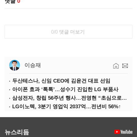
댓글
0
0/0
댓글 더보기
이승재
두산테스나, 신임 CEO에 김윤건 대표 선임
아이폰 효과 ‘톡톡’…성수기 진입한 LG 부품사
삼성전자, 창립 56주년 행사…전영현 “초심으로 경쟁력 회복해야”
LG이노텍, 3분기 영업익 2037억…전년비 56%↑
뉴스리듬