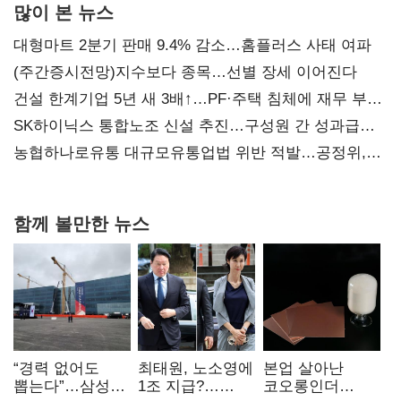
많이 본 뉴스
대형마트 2분기 판매 9.4% 감소…홈플러스 사태 여파
(주간증시전망)지수보다 종목…선별 장세 이어진다
건설 한계기업 5년 새 3배↑…PF·주택 침체에 재무 부담
확대
SK하이닉스 통합노조 신설 추진…구성원 간 성과급
불만 확산
농협하나로유통 대규모유통업법 위반 적발…공정위,
과징금 4억6200만원 부과
함께 볼만한 뉴스
“경력 없어도
최태원, 노소영에
본업 살아난
뽑는다”…삼성
1조 지급?…
코오롱인더