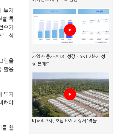
이 높지
권별 특
 건수가
허는 상
가입자 증가·AIDC 성장…SKT 2분기 성
로그램을
장 본궤도
발·활용
래 투자
대비해야
배터리 3사, 호남 ESS 시장서 ‘격돌’
이를 활