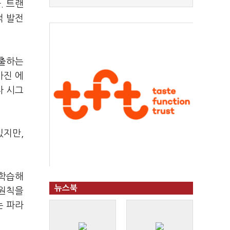
. 트랜
적 발전
도출하는
가진 에
자 시그
있지만,
 학습해
뉴스북
 원칙을
는 파라