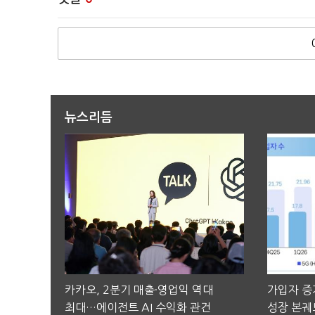
뉴스리듬
카카오, 2분기 매출·영업익 역대
가입자 증가
최대…에이전트 AI 수익화 관건
성장 본궤