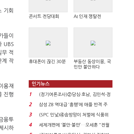
스 기회
콘서트 전당대회
AI 인재 쟁탈전
문가들이
 UBS
실무 적
단계 작
휴대폰이 끊긴 30분
부동산 동상이몽, 국
민만 불안하다
인기뉴스
 이용재
을 진행
1
(정기여론조사)②당심·호남, 김민석-정
청래 '초접전'...
2
삼성 Z8 역대급 ‘흥행’에 애플 반격 주
목…9월 ‘폴...
3
(SPC 민낯)④솜방망이 처벌에 식품위
 금융투
생법 위반 반복...
4
세제개편에 ‘불안·불만’…오세훈 "전월
 제시하
세 구하기 더 ...