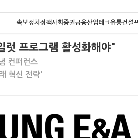
속보
정치
정책
사회
증권
금융
산업
테크
유통
건설
파일럿 프로그램 활성화해야"
념 컨퍼런스
래 혁신 전략'