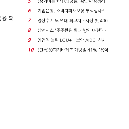
5
(정기여론조사)①당심, 김민석·정청래
'초접전'…대통령 ...
6
기업은행, 소비자피해보상 부실심사·보
금융 확
이스피싱 공시 ...
7
경상수지 또 역대 최고치…사상 첫 400
억달러에 '3% 성...
8
삼전닉스 “주주환원 확대 방안 마련”…
로이터에 성명...
9
영업익 늘린 LGU+…보안·AIDC '신사
업 드라이브'...
10
(단독)⑩파리바게뜨 가맹점 41% '용역
제빵기사 없어'…고...