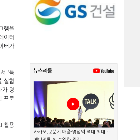
로그램을
 데이터
데이터가
뉴스리듬
서 '특
를 실험
과가 명
신 프로
I 활용
카카오, 2분기 매출·영업익 역대 최대…
에이전트 AI 수익화 관건