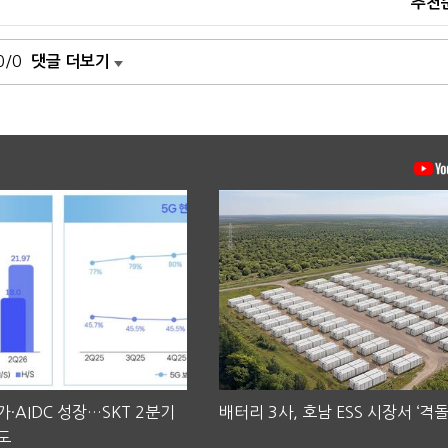
추천
0/0
댓글 더보기
·AIDC 성장…SKT 2분기
배터리 3사, 호남 ESS 시장서 ‘격돌
도