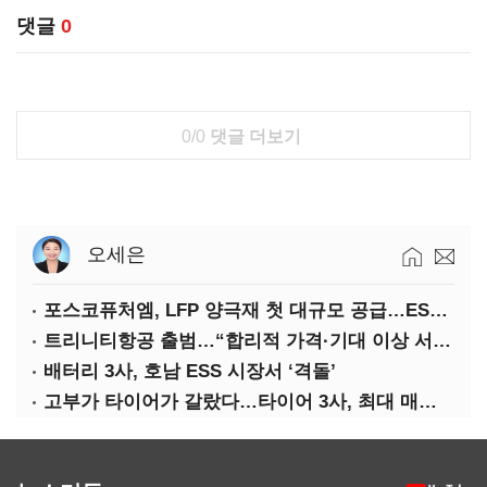
댓글
0
0/0
댓글 더보기
오세은
포스코퓨처엠, LFP 양극재 첫 대규모 공급…ESS 시장 공략
트리니티항공 출범…“합리적 가격·기대 이상 서비스로 승부”
배터리 3사, 호남 ESS 시장서 ‘격돌’
고부가 타이어가 갈랐다…타이어 3사, 최대 매출에도 영업익 희비