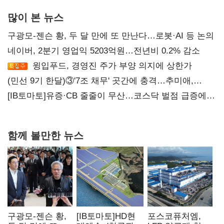
많이 본 뉴스
구광모-젠슨 황, 두 달 만에 또 만난다…로봇·AI 등 논의
네이버, 2분기 영업익 5203억원…전년비 0.2% 감소
윙입푸드, 경영진 주가 부양 의지에 상한가
(민선 9기 한달)③'7조 채무' 곳간에 충격…추미애,
20년만에 '비상재정' 선언 승부수
[IB토마토]유증·CB 줄줄이 무산…코스닥 벌점 급증에
상폐 압박
함께 볼만한 뉴스
구광모-젠슨 황,
[IB토마토]HD현
포스코퓨처엠,