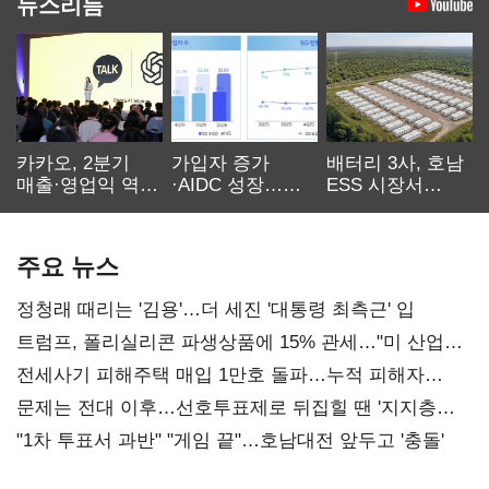
뉴스리듬
카카오, 2분기
가입자 증가
배터리 3사, 호남
매출·영업익 역대
·AIDC 성장…
ESS 시장서
최대…에이전트
SKT 2분기 성장
‘격돌’
AI 수익화 관건
본궤도
주요 뉴스
정청래 때리는 '김용'…더 세진 '대통령 최측근' 입
트럼프, 폴리실리콘 파생상품에 15% 관세…"미 산업
재건"
전세사기 피해주택 매입 1만호 돌파…누적 피해자
4만278명
문제는 전대 이후…선호투표제로 뒤집힐 땐 '지지층
불복'
"1차 투표서 과반" "게임 끝"…호남대전 앞두고 '충돌'