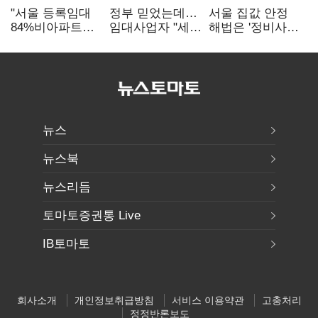
"서울 등록임대
정부 믿었는데…
서울 집값 안정
84%비아파트…
임대사업자 "세금
해법은 '정비사업
아파트 규제와
더 내라" 분통
속도전'…공사비·
달리해야"
분쟁 해소도 과제
뉴스
뉴스북
뉴스리듬
토마토증권통 Live
IB토마토
회사소개
개인정보취급방침
서비스 이용약관
고충처리
정정반론보도