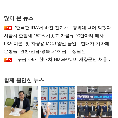
후폭풍
많이 본 뉴스
'한국판 IRA'서 빠진 전기차…청와대 벽에 막혔다
시금치 한달새 152% 치솟고 가금류 90만마리 폐사
LX세미콘, 첫 차량용 MCU 양산 돌입…현대차·기아에
공급
은행들, 인천·전남·경북 57조 금고 쟁탈전
‘구금 사태’ 현대차 HMGMA, 미 재향군인 채용
확대로 분위기 반전
함께 볼만한 뉴스