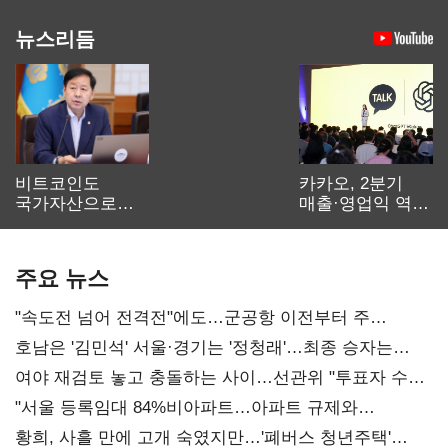
뉴스리듬
비트코인도
카카오, 2분기
국가자산으로…'
매출·영업익 역대
보관·평가·처분'
최대…에이전트
기준은 숙제
AI 수익화 관건
주요 뉴스
"속도전 넘어 전격전"에도…군공항 이전부터 주
52시간까지 '뇌관'
호남은 '김민석' 서울·경기는 '정청래'…최종 승자는
'안갯속'
여야 재검토 놓고 충돌하는 사이…선관위 "투표자 수
오차 당연"
"서울 등록임대 84%비아파트…아파트 규제와
달리해야"
황희, 사흘 만에 고개 숙였지만…'폐버스 청년주택'