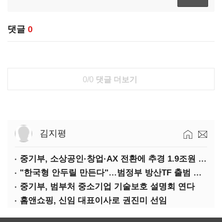
댓글
0
0/0
댓글 더보기
김지평
중기부, 소상공인·창업·AX 전환에 추경 1.9조원 편성
"한국형 안두릴 만든다"…범정부 방산TF 출범 초읽기
중기부, 범부처 중소기업 기술보호 설명회 연다
홈앤쇼핑, 신임 대표이사로 권진미 선임