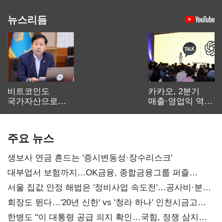
뉴스리듬
비트코인도
카카오, 2분기
국가자산으로…'
매출·영업익 역대
보관·평가·처분'
최대…에이전트
기준은 숙제
AI 수익화 관건
주요 뉴스
생보사 연금 흔드는 '증시변동성·장수리스크'
대부업서 보험까지…OK금융, 종합금융그룹 퍼즐
맞춘다
서울 집값 안정 해법은 '정비사업 속도전'…공사비·분쟁
해소도 과제
회장도 뛴다…'20년 신한' vs '청라 하나' 인천시금고
정면승부
한병도 "이 대통령 공급 의지 확인…국힘, 정쟁 삼지