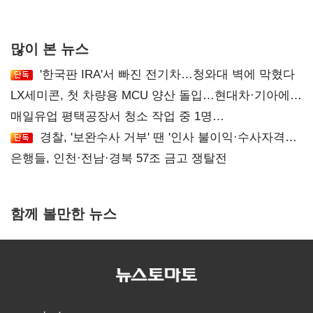
말아야"
많이 본 뉴스
'한국판 IRA'서 빠진 전기차…청와대 벽에 막혔다
LX세미콘, 첫 차량용 MCU 양산 돌입…현대차·기아에
공급
매일유업 평택공장서 청소 작업 중 1명
사망…"안전관리체계 재점검"
경찰, '보완수사 거부' 땐 '인사 불이익·수사자격
배제'
은행들, 인천·전남·경북 57조 금고 쟁탈전
함께 볼만한 뉴스