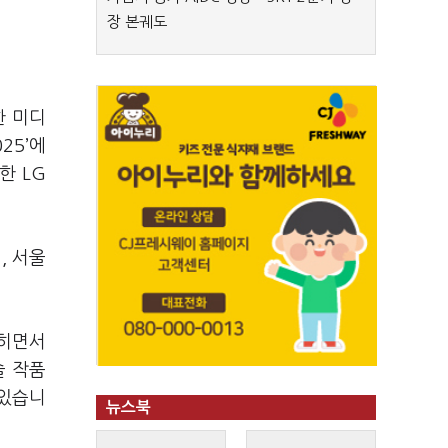
장 본궤도
한 미디
25’에
한 LG
, 서울
넓히면서
술 작품
 있습니
뉴스북