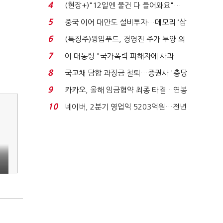
요"…'덜 똘똘한 한 채' 20...
4
(현장+)"12일엔 물건 다 들어와요"…
빈 매대 채우며 문 연 ...
5
중국 이어 대만도 설비투자…메모리 ‘삼
국전쟁’
6
(특징주)윙입푸드, 경영진 주가 부양 의
지에 상한가...
7
이 대통령 "국가폭력 피해자에 사과…
적극적 조사로 진...
8
국고채 담합 과징금 철퇴…증권사 '충당
금 폭탄' 우려...
9
카카오, 올해 임금협약 최종 타결…연봉
6.3% 인상·격려...
10
네이버, 2분기 영업익 5203억원…전년
비 0.2% 감소...