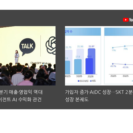
2분기 매출·영업익 역대
가입자 증가·AIDC 성장…SKT 2
전트 AI 수익화 관건
성장 본궤도