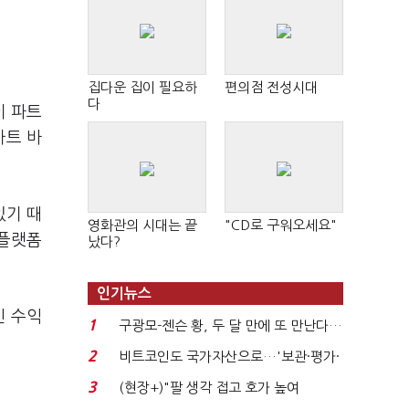
집다운 집이 필요하
편의점 전성시대
다
이 파트
아트 바
있기 때
영화관의 시대는 끝
"CD로 구워오세요"
 플랫폼
났다?
인기뉴스
인 수익
1
구광모-젠슨 황, 두 달 만에 또 만난다…
로봇·AI 등 논...
2
비트코인도 국가자산으로…'보관·평가·
처분' 기준은 ...
3
(현장+)"팔 생각 접고 호가 높여