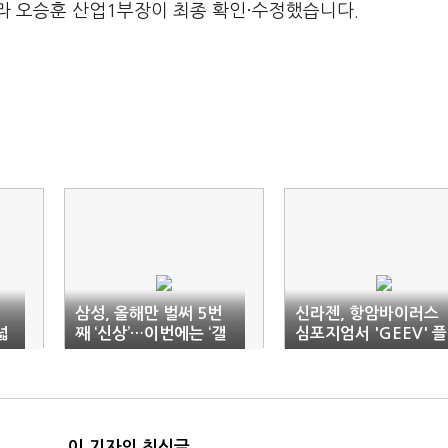
라 오승훈 산업1부장이 최종 확인·수정했습니다.
삼성, 올해만 벌써 5번
신라젠, 항암바이러스
넓
째 ‘신상’…이번에는 ‘갤
심포지엄서 'GEEV' 플
럭시S25 FE’
랫폼 성과 발표
이 기자의 최신글