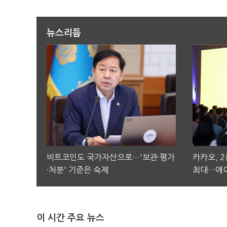
뉴스리듬
비트코인도 국가자산으로…'보관·평가
카카오, 
·처분' 기준은 숙제
최대…에이
이 시간 주요 뉴스