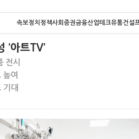
속보
정치
정책
사회
증권
금융
산업
테크
유통
건설
 ‘아트TV’
품 전시
도 높여
도 기대