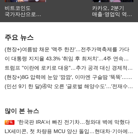
비트코인도
카카오, 2분기
국가자산으로…'
매출·영업익 역대
보관·평가·처분'
최대…에이전트
기준은 숙제
AI 수익화 관건
주요 뉴스
(현장+)여름밤 채운 '맥주 한잔'…전주가맥축제를 가다
이 대통령 지지율 43.3% '취임 후 최저치'…4주 연속
'하락'
트럼프 "이란에 로키로 대응"…추가 공격 대신 경제적
압박 시사
(현장+)8G 압력에 눈앞 '깜깜', 이마엔 구슬땀 '뚝뚝'…
화려한 에어쇼 뒤 땀방울
(민선 9기 한 달)④막 오른 '글로벌 해양수도'…'전재수
리더십' 시험대
많이 본 뉴스
'한국판 IRA'서 빠진 전기차…청와대 벽에 막혔다
LX세미콘, 첫 차량용 MCU 양산 돌입…현대차·기아에