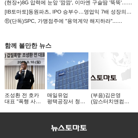
공급
(현장+)8G 압력에 눈앞 '깜깜', 이마엔 구슬땀 '뚝뚝'…
화려한 에어쇼 뒤 땀방울
[IB토마토]동원파츠, IPO 승부수…영업익 7배 성장의
이면은 고객 편중
⑪(단독)SPC, 가맹점주에 "용역계약 해지하라"...
내팽개친 '사회적합의'
함께 볼만한 뉴스
조성환 전 호카
매일유업
(부음)김은영
대표 "폭행 사건,
평택공장서 청소
(맘스터치앤컴퍼
판권 탈취 위한
작업 중 1명
니
공작…대기업
사망…"안전관리
대외협력그룹장)
배후 의심"
체계 재점검"
씨 부친상