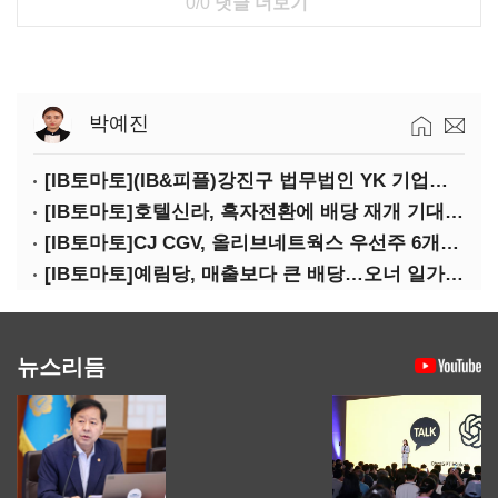
0/0
댓글 더보기
박예진
[IB토마토](IB&피플)강진구 법무법인 YK 기업거버넌스센터 센터장
[IB토마토]호텔신라, 흑자전환에 배당 재개 기대감…삼성생명도 웃을까
[IB토마토]CJ CGV, 올리브네트웍스 우선주 6개월 만에 상환…왜?
[IB토마토]예림당, 매출보다 큰 배당…오너 일가에 절반 간다
뉴스리듬