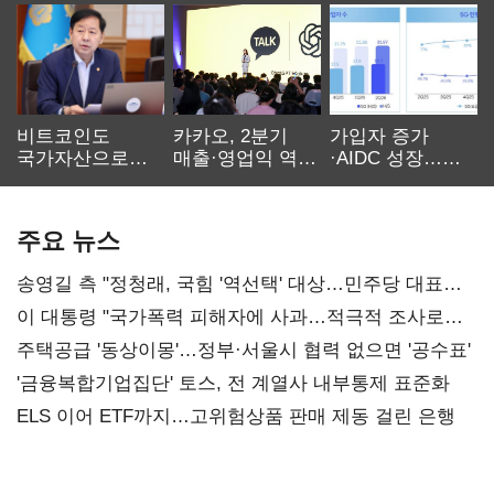
비트코인도
카카오, 2분기
가입자 증가
국가자산으로…'
매출·영업익 역대
·AIDC 성장…
보관·평가·처분'
최대…에이전트
SKT 2분기 성장
기준은 숙제
AI 수익화 관건
본궤도
주요 뉴스
송영길 측 "정청래, 국힘 '역선택' 대상…민주당 대표로
총선 지휘 못해"
이 대통령 "국가폭력 피해자에 사과…적극적 조사로
진실 밝혀야"
주택공급 '동상이몽'…정부·서울시 협력 없으면 '공수표'
'금융복합기업집단' 토스, 전 계열사 내부통제 표준화
ELS 이어 ETF까지…고위험상품 판매 제동 걸린 은행