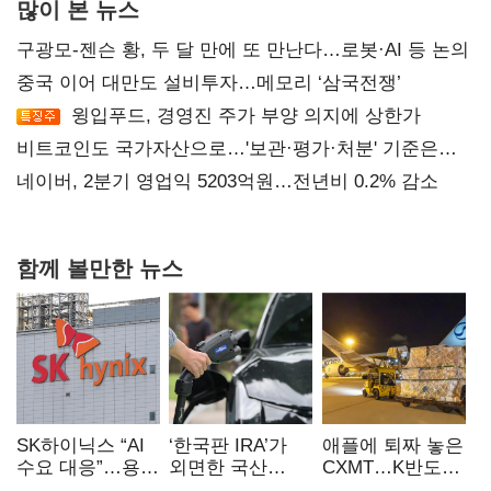
많이 본 뉴스
구광모-젠슨 황, 두 달 만에 또 만난다…로봇·AI 등 논의
중국 이어 대만도 설비투자…메모리 ‘삼국전쟁’
윙입푸드, 경영진 주가 부양 의지에 상한가
비트코인도 국가자산으로…'보관·평가·처분' 기준은
숙제
네이버, 2분기 영업익 5203억원…전년비 0.2% 감소
함께 볼만한 뉴스
SK하이닉스 “AI
‘한국판 IRA’가
애플에 퇴짜 놓은
수요 대응”…용인
외면한 국산
CXMT…K반도체
·청주 팹에 54조
전기차…
협상력 ‘호재’