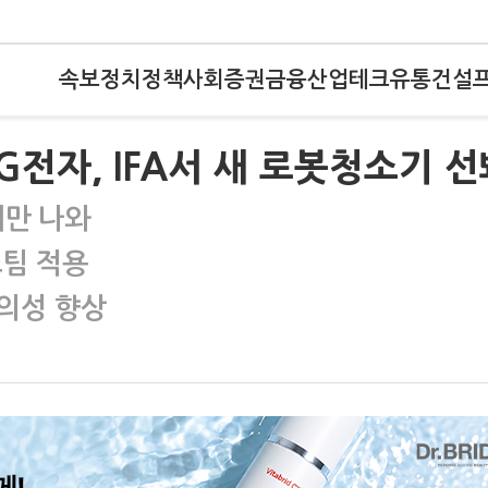
속보
정치
정책
사회
증권
금융
산업
테크
유통
건설
G전자, IFA서 새 로봇청소기 선
때만 나와
스팀 적용
편의성 향상