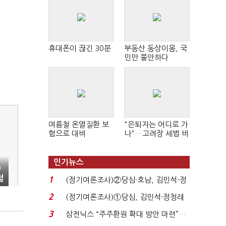
휴대폰이 끊긴 30분
부동산 동상이몽, 국
민만 불안하다
여름철 온열질환 보
"은퇴자는 어디로 가
험으로 대비
나"…고려장 세법 비
판 확산
인기뉴스
0
절
1
(정기여론조사)②당심·호남, 김민석-정
청래 '초접전'...
2
(정기여론조사)①당심, 김민석·정청래
'초접전'…대통령 ...
3
삼전닉스 “주주환원 확대 방안 마련”…