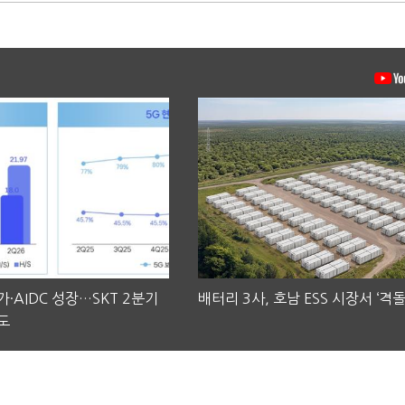
·AIDC 성장…SKT 2분기
배터리 3사, 호남 ESS 시장서 ‘격돌
도