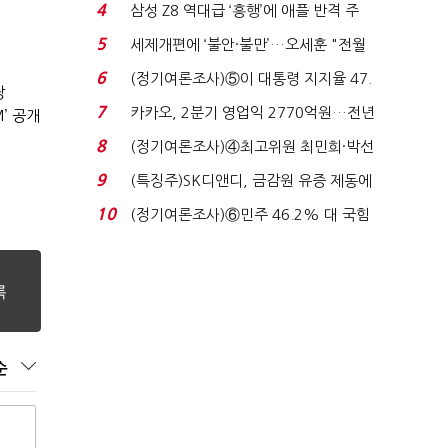
로이터에 성명...
4
삼성 Z8 역대급 ‘흥행’에 애플 반격 주
목…9월 ‘폴...
5
세제개편에 ‘불안·불만’…오세훈 "전월
세 구하기 더 ...
6
(정기여론조사)⑤이 대통령 지지율 47.
장
7%…일주일 만에 ...
7
카카오, 2분기 영업익 2770억원…전년
’ 공개
비 36% 증가...
8
(정기여론조사)④최고위원 최민희·박선
원 '양강'…서미...
9
(특징주)SK디앤디, 금감원 유증 제동에
장 초반 상한가...
10
(정기여론조사)⑥민주 46.2% 대 국힘
31.0%…오차범위 밖 ...
순