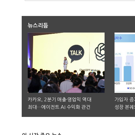
뉴스리듬
카카오, 2분기 매출·영업익 역대
가입자 증가
최대…에이전트 AI 수익화 관건
성장 본궤