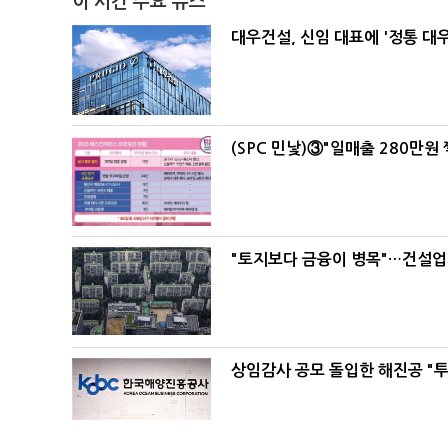
이 시간 주요 뉴스
대우건설, 신임 대표에 '정통 대
(SPC 민낯)③"일매출 280만원
"토지보다 금융이 병목"…건설업계
상임감사 공모 돌입한 해진공 "투