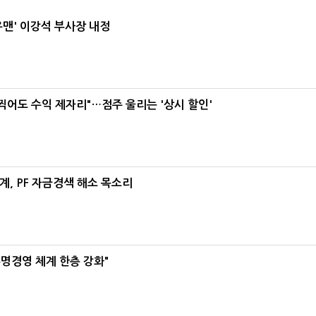
우맨' 이강석 부사장 내정
 찍어도 수익 제자리"…점주 울리는 '상시 할인'
, PF 자금경색 해소 목소리
명경영 체계 한층 강화"