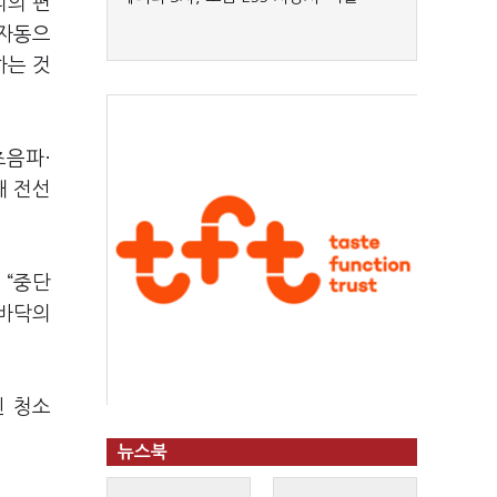
리의 편
 자동으
하는 것
초음파·
돼 전선
 “중단
 바닥의
된 청소
뉴스북