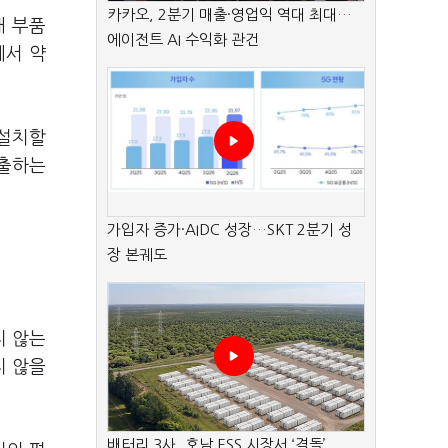
카카오, 2분기 매출·영업익 역대 최대…
내 부품
에이전트 AI 수익화 관건
에서 약
 설치할
배출하는
가입자 증가·AIDC 성장…SKT 2분기 성
장 본궤도
지 않는
지 않을
배터리 3사, 호남 ESS 시장서 ‘격돌’