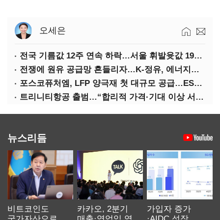
오세은
전국 기름값 12주 연속 하락…서울 휘발윳값 1909원
전쟁에 원유 공급망 흔들리자…K-정유, 에너지안보 핵심으로 재부상
포스코퓨처엠, LFP 양극재 첫 대규모 공급…ESS 시장 공략
트리니티항공 출범…“합리적 가격·기대 이상 서비스로 승부”
뉴스리듬
비트코인도
카카오, 2분기
가입자 증가
국가자산으로…'
매출·영업익 역대
·AIDC 성장…