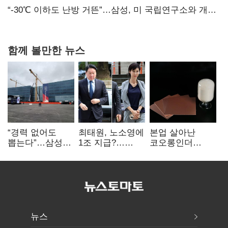
없어”
“-30℃ 이하도 난방 거뜬”…삼성, 미 국립연구소와 개발
협력
함께 볼만한 뉴스
“경력 없어도
최태원, 노소영에
본업 살아난
뽑는다”…삼성
1조 지급?…
코오롱인더
·TSMC, 미
재상고 여부 주목
·HS효성…AI·
반도체 인재
배터리 소재로
쟁탈전
보폭 확대
뉴스