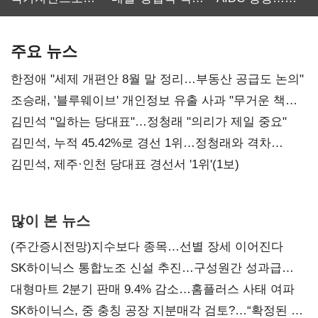
보관·평가·처분'
최대…에이전트
SKT 2분기 성장
기준은 숙제
AI 수익화 관건
본궤도
주요 뉴스
한정애 "세제 개편안 8월 말 정리…부동산 공급도 논의"
조승래, '블루웨이브' 개인정보 유출 사과 "무거운 책임
통감"
김민석 "일하는 당대표"…정청래 "의리가 제일 중요"
김민석, 누적 45.42%로 경선 1위…정청래와 격차
0.86%p(2보)
김민석, 제주·인천 당대표 경선서 '1위'(1보)
많이 본 뉴스
(주간증시전망)지수보다 종목…선별 장세 이어진다
SK하이닉스 통합노조 신설 추진…구성원간 성과급
불만 확산
대형마트 2분기 판매 9.4% 감소…홈플러스 사태 여파
SK하이닉스, 중 충칭 공장 지분매각 검토?…“확정된 바