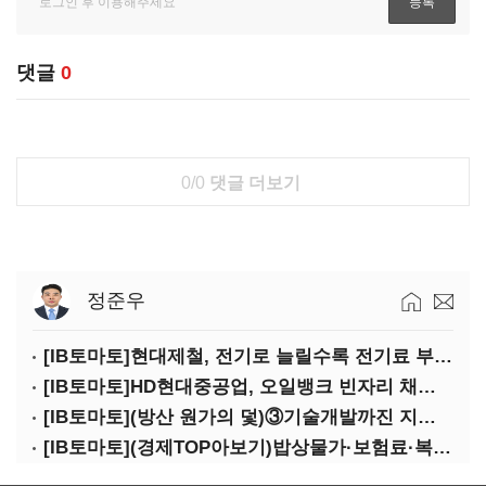
댓글
0
0/0
댓글 더보기
정준우
[IB토마토]현대제철, 전기로 늘릴수록 전기료 부담…저탄소 전환의 역설
[IB토마토]HD현대중공업, 오일뱅크 빈자리 채웠다…그룹 배당 핵심축 부상
[IB토마토](방산 원가의 덫)③기술개발까진 지원…수출은 각자도생
[IB토마토](경제TOP아보기)밥상물가·보험료·복구비…장마가 내미는 청구서