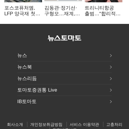
포스코퓨처엠,
김동관·정기선·
트리니티항공
LFP 양극재 첫
구형모…재계,
출범…“합리적
대규모 공급…
1980년대생
가격·기대 이상
ESS 시장 공략
전성시대
서비스로 승부”
뉴스
뉴스북
뉴스리듬
토마토증권통 Live
IB토마토
회사소개
개인정보취급방침
서비스 이용약관
고충처리