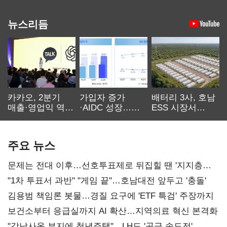
뉴스리듬
카카오, 2분기
가입자 증가
배터리 3사, 호남
매출·영업익 역대
·AIDC 성장…
ESS 시장서
최대…에이전트
SKT 2분기 성장
‘격돌’
AI 수익화 관건
본궤도
주요 뉴스
문제는 전대 이후…선호투표제로 뒤집힐 땐 '지지층
불복'
"1차 투표서 과반" "게임 끝"…호남대전 앞두고 '충돌'
김용범 책임론 봇물…경질 요구에 'ETF 특검' 주장까지
보건소부터 응급실까지 AI 확산…지역의료 혁신 본격화
"강남사옥 부지에 청년주택"…LH도 '공급 속도전'