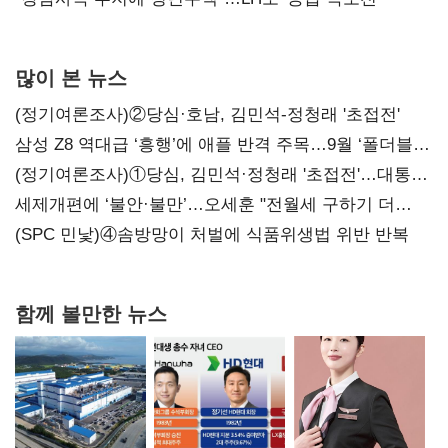
많이 본 뉴스
(정기여론조사)②당심·호남, 김민석-정청래 '초접전'
삼성 Z8 역대급 ‘흥행’에 애플 반격 주목…9월 ‘폴더블
대전’
(정기여론조사)①당심, 김민석·정청래 '초접전'…대통령
지지도 '50% 아래로'(종합)
세제개편에 ‘불안·불만’…오세훈 "전월세 구하기 더
힘들어질 것"
(SPC 민낯)④솜방망이 처벌에 식품위생법 위반 반복
함께 볼만한 뉴스