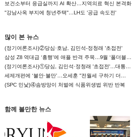
보건소부터 응급실까지 AI 확산…지역의료 혁신 본격화
"강남사옥 부지에 청년주택"…LH도 '공급 속도전'
많이 본 뉴스
(정기여론조사)②당심·호남, 김민석-정청래 '초접전'
삼성 Z8 역대급 ‘흥행’에 애플 반격 주목…9월 ‘폴더블
대전’
(정기여론조사)①당심, 김민석·정청래 '초접전'…대통령
지지도 '50% 아래로'(종합)
세제개편에 ‘불안·불만’…오세훈 "전월세 구하기 더
힘들어질 것"
(SPC 민낯)④솜방망이 처벌에 식품위생법 위반 반복
함께 볼만한 뉴스