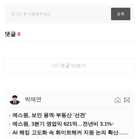
댓글
0
0/0
댓글 더보기
박재연
에스원, 보안 용역·부동산 '선전'
에스원, 3분기 영업익 621억…전년비 3.1%↑
AI 해킹 고도화 속 화이트해커 지원 논의 확산…'버그바운티' 재조명