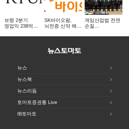
보령 2분기
SK바이오팜,
게임산업법 전면
영업익 238억…
뇌전증 신약 해외
손질
전년 대비 6.2%↓
흥행 발판…
공감대…"낡은
차세대 신약 개발
규제 걷고
속도
안전장치 촘촘히
해야"
뉴스
뉴스북
뉴스리듬
토마토증권통 Live
IB토마토