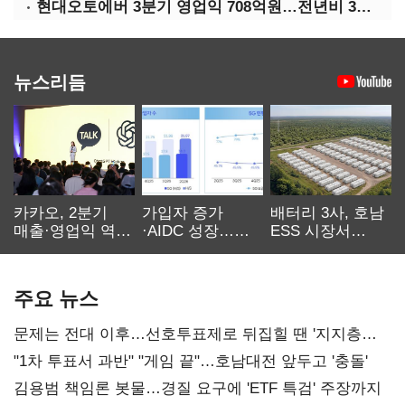
현대오토에버 3분기 영업익 708억원…전년비 34.8%↑
뉴스리듬
카카오, 2분기
가입자 증가
배터리 3사, 호남
매출·영업익 역대
·AIDC 성장…
ESS 시장서
최대…에이전트
SKT 2분기 성장
‘격돌’
AI 수익화 관건
본궤도
주요 뉴스
문제는 전대 이후…선호투표제로 뒤집힐 땐 '지지층
불복'
"1차 투표서 과반" "게임 끝"…호남대전 앞두고 '충돌'
김용범 책임론 봇물…경질 요구에 'ETF 특검' 주장까지