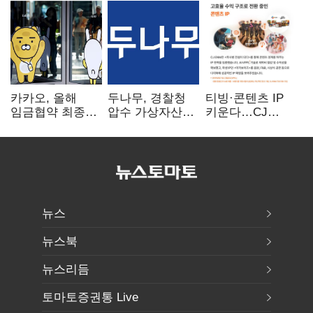
카카오, 올해
두나무, 경찰청
티빙·콘텐츠 IP
임금협약 최종
압수 가상자산
키운다…CJ
타결…연봉 6.3%
보관 맡는다…
ENM, 하반기
인상·격려금
커스터디 사업
글로벌 확장 가속
300만원
최종 낙찰
뉴스
뉴스북
뉴스리듬
토마토증권통 Live