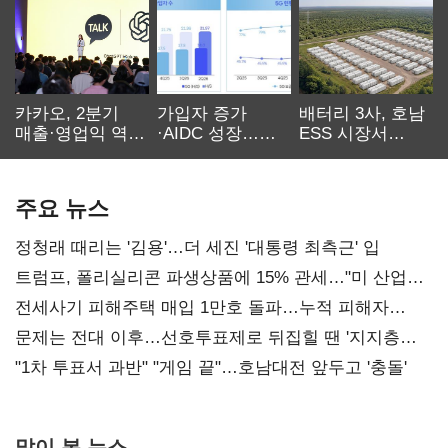
카카오, 2분기
가입자 증가
배터리 3사, 호남
매출·영업익 역대
·AIDC 성장…
ESS 시장서
최대…에이전트
SKT 2분기 성장
‘격돌’
AI 수익화 관건
본궤도
주요 뉴스
정청래 때리는 '김용'…더 세진 '대통령 최측근' 입
트럼프, 폴리실리콘 파생상품에 15% 관세…"미 산업
재건"
전세사기 피해주택 매입 1만호 돌파…누적 피해자
4만278명
문제는 전대 이후…선호투표제로 뒤집힐 땐 '지지층
불복'
"1차 투표서 과반" "게임 끝"…호남대전 앞두고 '충돌'
많이 본 뉴스