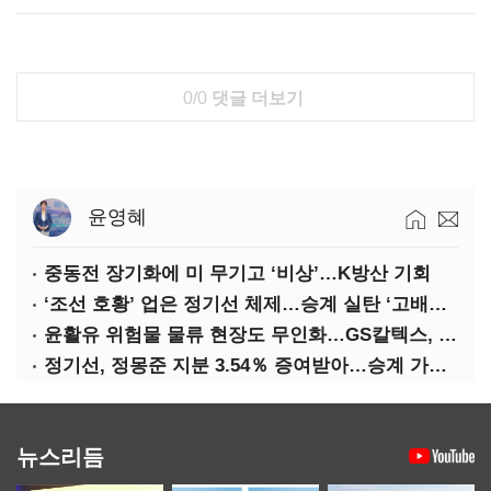
0/0
댓글 더보기
윤영혜
중동전 장기화에 미 무기고 ‘비상’…K방산 기회
‘조선 호황’ 업은 정기선 체제…승계 실탄 ‘고배당’ 주목
윤활유 위험물 물류 현장도 무인화…GS칼텍스, 디지털 전환 가속
정기선, 정몽준 지분 3.54％ 증여받아…승계 가속화
뉴스리듬