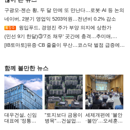
구광모-젠슨 황, 두 달 만에 또 만난다…로봇·AI 등 논의
네이버, 2분기 영업익 5203억원…전년비 0.2% 감소
윙입푸드, 경영진 주가 부양 의지에 상한가
(민선 9기 한달)③'7조 채무' 곳간에 충격…추미애,
20년만에 '비상재정' 선언 승부수
[IB토마토]유증·CB 줄줄이 무산…코스닥 벌점 급증에
상폐 압박
함께 볼만한 뉴스
대우건설, 신임
"토지보다 금융이
세제개편에 ‘불안
대표에 '정통
병목"…건설업계,
·불만’…오세훈
대우맨' 이강석
PF 자금경색
"전월세 구하기