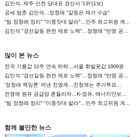
0.86%p(2보)
김민석, 제주·인천 당대표 경선서 '1위'(1보)
공세 멈춘 김민석…정청래 "갈등은 제가 수습"
"팀 정청래 정리" "이중잣대 말라"…민주 최고위원 계파
다툼 격화
김민석 "경선갈등 완전 제로 노력"…정청래 "반명 공세
사과부터"
많이 본 뉴스
전국 기름값 12주 연속 하락…서울 휘발윳값 1909원
김민석 "경선갈등 완전 제로 노력"…정청래 "반명 공세
사과부터"
'정청래 책임론' 꺼낸 친명계…친청계는 추가투표
때리기
전쟁에 원유 공급망 흔들리자…K-정유, 에너지안보
핵심으로 재부상
"팀 정청래 정리" "이중잣대 말라"…민주 최고위원 계파
다툼 격화
함께 볼만한 뉴스