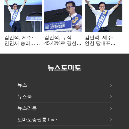
김민석, 제주·
김민석, 누적
김민석, 제주·
인천서 승리…
45.42%로 경선
인천 당대표
누적 득표율 '1위
1위…정청래와
경선서 '1위'(1보)
탈환'(종합)
격차
0.86%p(2보)
뉴스
뉴스북
뉴스리듬
토마토증권통 Live