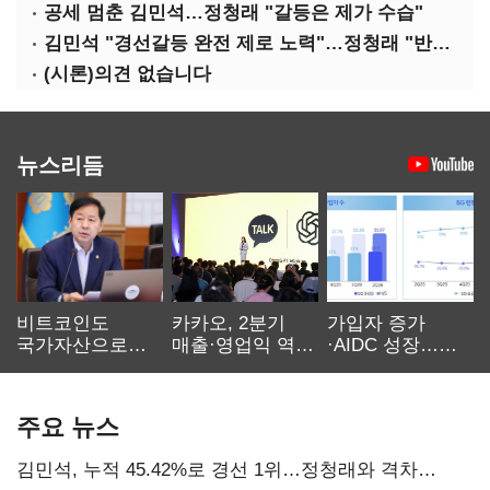
공세 멈춘 김민석…정청래 "갈등은 제가 수습"
김민석 "경선갈등 완전 제로 노력"…정청래 "반명 공세 사과부터"
(시론)의견 없습니다
뉴스리듬
비트코인도
카카오, 2분기
가입자 증가
국가자산으로…'
매출·영업익 역대
·AIDC 성장…
보관·평가·처분'
최대…에이전트
SKT 2분기 성장
기준은 숙제
AI 수익화 관건
본궤도
주요 뉴스
김민석, 누적 45.42%로 경선 1위…정청래와 격차