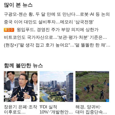
많이 본 뉴스
구광모-젠슨 황, 두 달 만에 또 만난다…로봇·AI 등 논의
중국 이어 대만도 설비투자…메모리 ‘삼국전쟁’
윙입푸드, 경영진 주가 부양 의지에 상한가
비트코인도 국가자산으로…'보관·평가·처분' 기준은
숙제
(현장+)"팔 생각 접고 호가 높여요"…'덜 똘똘한 한 채'
20억 키맞추기
함께 볼만한 뉴스
장윤기 은폐·조작
'FDI 실적
해경, 양귀비·
이후로도
10%'·'개발현안
대마 집중단속…