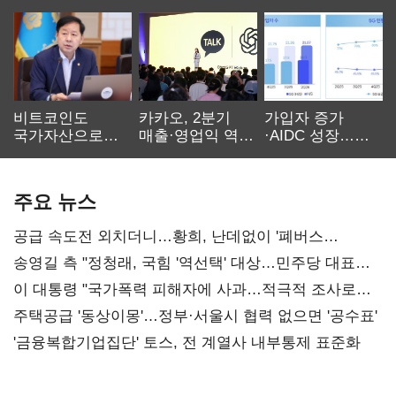
비트코인도
카카오, 2분기
가입자 증가
국가자산으로…'
매출·영업익 역대
·AIDC 성장…
보관·평가·처분'
최대…에이전트
SKT 2분기 성장
기준은 숙제
AI 수익화 관건
본궤도
주요 뉴스
공급 속도전 외치더니…황희, 난데없이 '폐버스
리모델링' 제안
송영길 측 "정청래, 국힘 '역선택' 대상…민주당 대표로
총선 지휘 못해"
이 대통령 "국가폭력 피해자에 사과…적극적 조사로
진실 밝혀야"
주택공급 '동상이몽'…정부·서울시 협력 없으면 '공수표'
'금융복합기업집단' 토스, 전 계열사 내부통제 표준화