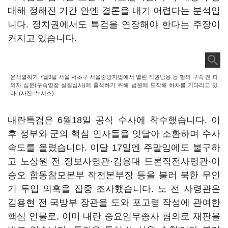
대해 정해진 기간 안엔 결론을 내기 어렵다는 분석입
니다. 정치권에서도 특검을 연장해야 한다는 주장이
커지고 있습니다.
윤석열씨가 7월9일 서울 서초구 서울중앙지법에서 열린 직권남용 등 혐의 구속 전 피
의자 심문(구속영장 실질심사)에 출석하기 위해 법원에 도착해 하차를 기다리고 있
다. (사진=뉴시스)
내란특검은 6월18일 공식 수사에 착수했습니다. 이
후 정부와 군의 핵심 인사들을 잇달아 소환하며 수사
속도를 올렸습니다. 이달 17일엔 주말임에도 불구하
고 노상원 전 정보사령관·김용대 드론작전사령관·이
승오 합동참모본부 작전본부장 등을 불러 북한 무인
기 투입 의혹을 집중 조사했습니다. 노 전 사령관은
김용현 전 국방부 장관을 도와 포고령 작성에 관여한
핵심 인물로, 이미 내란 중요임무종사 혐의로 재판을