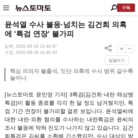
구독
윤석열 수사 불응·넘치는 김건희 의혹
에 '특검 연장' 불가피
입력: 2025-08-18 15:46:37
수정: 2025-08-18 16:46:33
답글쓰기
핵심 피의자 불출석, 잇단 의혹에 수사 범위 갈수록
늘어나
[뉴스토마토 윤민영 기자] 3특검(김건희·내란·채상병
특검)이 활동 종료를 각각 한 달 정도 남겨뒀지만, 특
검 기간 연장이 불가피할 걸로 보입니다. 윤석열씨에
대한 내란·외환 혐의를 수사하는 내란특검은 윤씨의
조사 불응에 막혀 진도가 나가지 않고 있습니다. 김건
희특검은 김씨를 소환해 기소했지만, 수사 대상이 방