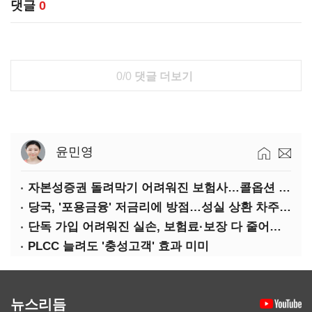
댓글
0
0/0
댓글 더보기
윤민영
자본성증권 돌려막기 어려워진 보험사…콜옵션 부담 급증
당국, '포용금융' 저금리에 방점…성실 상환 차주는 '역차별'
단독 가입 어려워진 실손, 보험료·보장 다 줄어든 5세대는?
PLCC 늘려도 '충성고객' 효과 미미
뉴스리듬