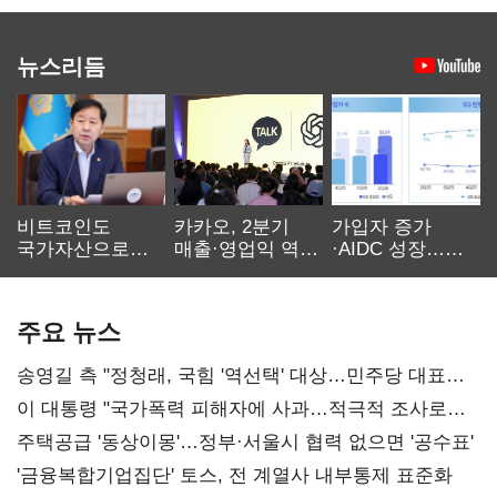
뉴스리듬
비트코인도
카카오, 2분기
가입자 증가
국가자산으로…'
매출·영업익 역대
·AIDC 성장…
보관·평가·처분'
최대…에이전트
SKT 2분기 성장
기준은 숙제
AI 수익화 관건
본궤도
주요 뉴스
송영길 측 "정청래, 국힘 '역선택' 대상…민주당 대표로
총선 지휘 못해"
이 대통령 "국가폭력 피해자에 사과…적극적 조사로
진실 밝혀야"
주택공급 '동상이몽'…정부·서울시 협력 없으면 '공수표'
'금융복합기업집단' 토스, 전 계열사 내부통제 표준화