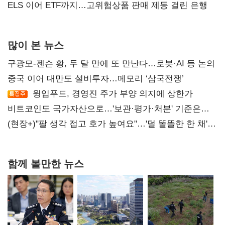
ELS 이어 ETF까지…고위험상품 판매 제동 걸린 은행
많이 본 뉴스
구광모-젠슨 황, 두 달 만에 또 만난다…로봇·AI 등 논의
중국 이어 대만도 설비투자…메모리 ‘삼국전쟁’
윙입푸드, 경영진 주가 부양 의지에 상한가
비트코인도 국가자산으로…'보관·평가·처분' 기준은
숙제
(현장+)"팔 생각 접고 호가 높여요"…'덜 똘똘한 한 채'
20억 키맞추기
함께 볼만한 뉴스