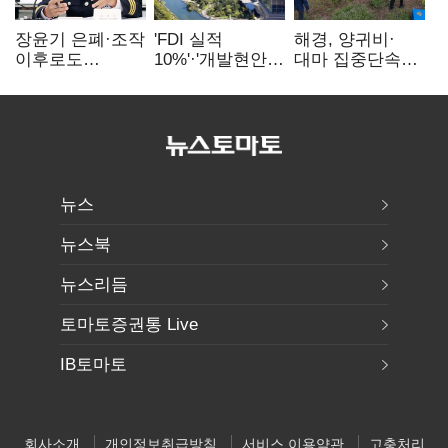
장윤기 은폐·조작
'FDI 실적
해경, 양귀비·
이후로도
10%'·'개발현안
대마 집중단속…
정보유출·
산적'…
4개월 동안
내부비위…경찰
인천경제청장
249명 검거
신뢰는 어디에
구원투수 찾기
뉴스
뉴스북
뉴스리듬
토마토증권통 Live
IB토마토
회사소개
개인정보취급방침
서비스 이용약관
고충처리