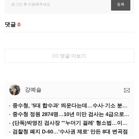
댓글
0
0/0
댓글 더보기
강예슬
중수청, '5대 합수과' 띄운다는데…수사·기소 분리로 협력방안 '부재'
중수청 정원 2874명…10년 미만 검사는 4급으로 임용
(단독)박영진 검사장 "'누더기 걸레' 형소법…이재명 대통령 책임져야"
검찰청 폐지 D-60…'수사권 제로' 만든 8대 변곡점