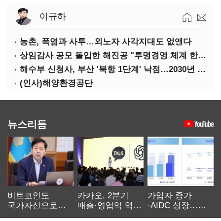
이규하
농촌, 폭염과 사투…외노자 사각지대도 없앤다
상임감사 공모 돌입한 해진공 "투명경영 체계 한층 강화"
해수부 신청사, 부산 '북항 1단계' 낙점…2030년 완공 목표
(인사)해양환경공단
뉴스리듬
비트코인도
카카오, 2분기
가입자 증가
국가자산으로…'
매출·영업익 역대
·AIDC 성장…
보관·평가·처분'
최대…에이전트
SKT 2분기 성장