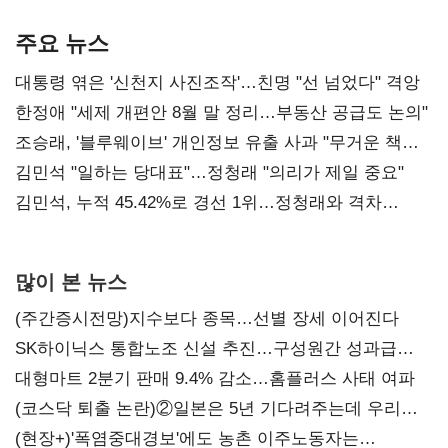
기준은 숙제
AI 수익화 관건
본궤도
주요 뉴스
대통령 엮은 '신천지 사진조작'…친명 "선 넘었다" 격앙
한정애 "세제 개편안 8월 말 정리…부동산 공급도 논의"
조승래, '블루웨이브' 개인정보 유출 사과 "무거운 책임
통감"
김민석 "일하는 당대표"…정청래 "의리가 제일 중요"
김민석, 누적 45.42%로 경선 1위…정청래와 격차
0.86%p(2보)
많이 본 뉴스
(주간증시전망)지수보다 종목…선별 장세 이어진다
SK하이닉스 통합노조 신설 추진…구성원간 성과급
불만 확산
대형마트 2분기 판매 9.4% 감소…홈플러스 사태 여파
(코스닥 퇴출 논란)②일본은 5년 기다려주는데 우리는
당장 퇴출?…시간만으론 부족한 코스닥 구하기
(현장+)'폭염중대경보'에도 농촌 이주노동자는