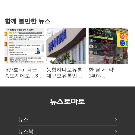
강행군…'야외작업 중지' 권고도 무시
함께 볼만한 뉴스
'5만호+α' 공급
농협하나로유통
한 달 새 약
속도전에도…3대
대규모유통업법
140원
난제 '첩첩산중'
위반 적발…
급락…'역대급
공정위, 과징금
엔저'에 원화
4억6200만원
변곡점
부과
뉴스
뉴스북