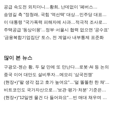
공급 속도전 외치더니…황희, 난데없이 '폐버스
리모델링' 제안
송영길 측 "정청래, 국힘 '역선택' 대상…민주당 대표로
총선 지휘 못해"
이 대통령 "국가폭력 피해자에 사과…적극적 조사로
진실 밝혀야"
주택공급 '동상이몽'…정부·서울시 협력 없으면 '공수표'
'금융복합기업집단' 토스, 전 계열사 내부통제 표준화
많이 본 뉴스
구광모-젠슨 황, 두 달 만에 또 만난다…로봇·AI 등 논의
중국 이어 대만도 설비투자…메모리 ‘삼국전쟁’
(현장+)"팔 생각 접고 호가 높여요"…'덜 똘똘한 한 채'
20억 키맞추기
비트코인도 국가자산으로…'보관·평가·처분' 기준은
숙제
(현장+)"12일엔 물건 다 들어와요"…빈 매대 채우며 문
연 홈플러스