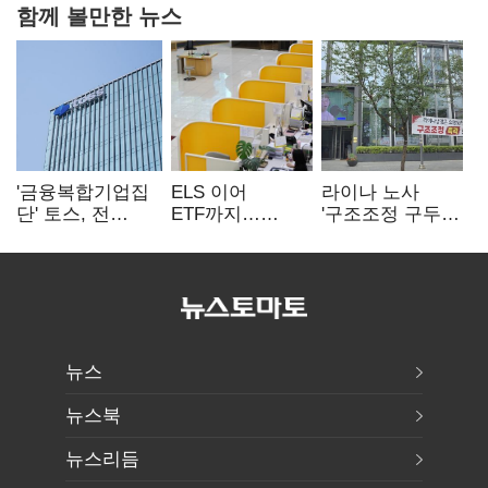
함께 볼만한 뉴스
'금융복합기업집
ELS 이어
라이나 노사
단' 토스, 전
ETF까지…
'구조조정 구두
계열사 내부통제
고위험상품 판매
합의안' 도출
표준화
제동 걸린 은행
뉴스
뉴스북
뉴스리듬