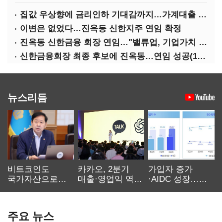
집값 우상향에 금리인하 기대감까지…가계대출 뇌관
이변은 없었다…진옥동 신한지주 연임 확정
진옥동 신한금융 회장 연임…"밸류업, 기업가치 키워"(상보)
신한금융회장 최종 후보에 진옥동…연임 성공(1보)
뉴스리듬
비트코인도
카카오, 2분기
가입자 증가
국가자산으로…'
매출·영업익 역대
·AIDC 성장…
보관·평가·처분'
최대…에이전트
SKT 2분기 성장
기준은 숙제
AI 수익화 관건
본궤도
주요 뉴스