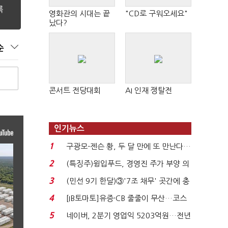
영화관의 시대는 끝
"CD로 구워오세요"
났다?
순
콘서트 전당대회
AI 인재 쟁탈전
인기뉴스
1
구광모-젠슨 황, 두 달 만에 또 만난다…
로봇·AI 등 논...
2
(특징주)윙입푸드, 경영진 주가 부양 의
지에 상한가...
3
(민선 9기 한달)③'7조 채무' 곳간에 충
격…추미애, 20년...
4
[IB토마토]유증·CB 줄줄이 무산…코스
닥 벌점 급증에 ...
5
네이버, 2분기 영업익 5203억원…전년