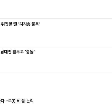
뒤집힐 땐 '지지층 불복'
호남대전 앞두고 '충돌'
난다…로봇·AI 등 논의