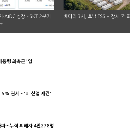
·AIDC 성장…SKT 2분기
배터리 3사, 호남 ESS 시장서 ‘격돌
도
대통령 최측근' 입
5% 관세…"미 산업 재건"
돌파…누적 피해자 4만278명