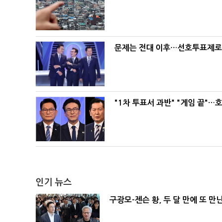
문제는 전대 이후…선호투표제로 
"1차 투표서 과반" "게임 끝"…
인기 뉴스
구광모-젠슨 황, 두 달 만에 또 만