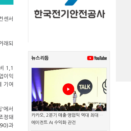
 컨센서
 거래되
뉴스리듬
 1,1
영업이익
에 기여
립'에서
카카오, 2분기 매출·영업익 역대 최대…
 조정돼
에이전트 AI 수익화 관건
90)
과