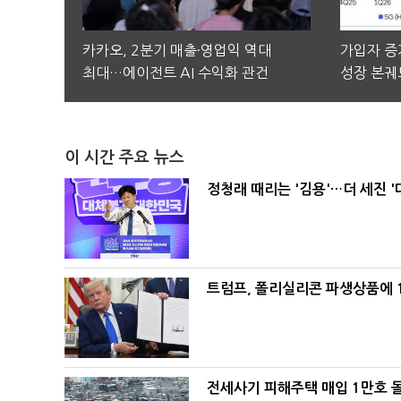
카카오, 2분기 매출·영업익 역대
가입자 증가
최대…에이전트 AI 수익화 관건
성장 본궤
이 시간 주요 뉴스
정청래 때리는 '김용'…더 세진 '
트럼프, 폴리실리콘 파생상품에 1
전세사기 피해주택 매입 1만호 