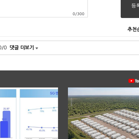
0
/
300
추천
0/0
댓글 더보기