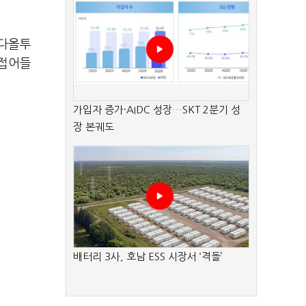
 다올투
 접어들
가입자 증가·AIDC 성장…SKT 2분기 성
장 본궤도
배터리 3사, 호남 ESS 시장서 ‘격돌’