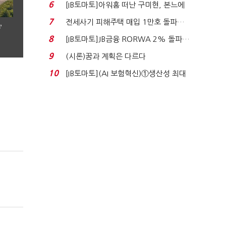
비 0.2% 감소...
6
[IB토마토]아워홈 떠난 구미현, 본느에
340억 베팅…가...
7
전세사기 피해주택 매입 1만호 돌파…
’
누적 피해자 4만2...
8
[IB토마토]JB금융 RORWA 2% 돌파…
실적 견인은 은행 ...
9
(시론)꿈과 계획은 다르다
10
[IB토마토](AI 보험혁신)①생산성 최대
80% 개선…현실...