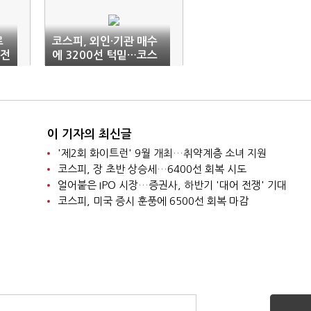
르
코스피, 외인·기관 매수
 전
에 3200선 턱밑…코스
닥도 800선 눈앞
이 기자의 최신글
'제2회 화이트런' 9월 개최…취약계층 소녀 지원
코스피, 장 초반 상승세…6400선 회복 시도
얼어붙은 IPO 시장…증권사, 하반기 '대어 전쟁' 기대
코스피, 미국 증시 훈풍에 6500선 회복 마감