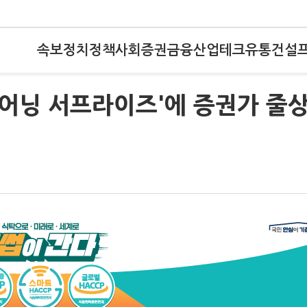
속보
정치
정책
사회
증권
금융
산업
테크
유통
건설
'어닝 서프라이즈'에 증권가 줄