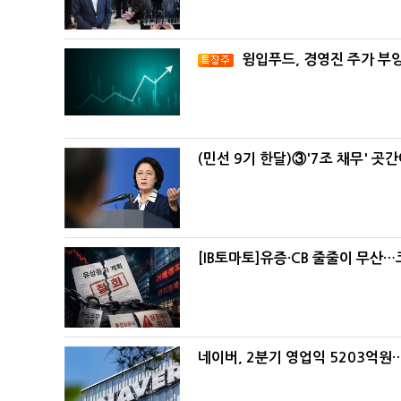
윙입푸드, 경영진 주가 부
(민선 9기 한달)③'7조 채무' 곳
[IB토마토]유증·CB 줄줄이 무산
네이버, 2분기 영업익 5203억원