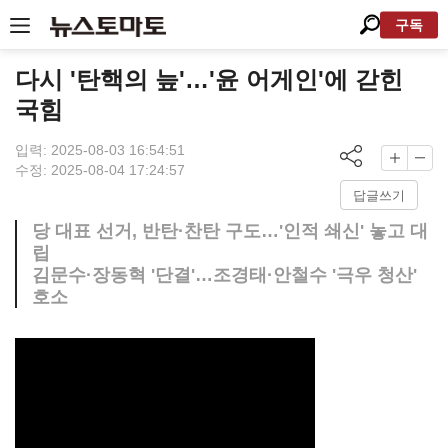
구독
다시 '탄핵의 늪'…'윤 어게인'에 갇힌
국힘
입력: 2025-08-03 16:54:51
수정: 2025-08-04 17:24:57
답글쓰기
당 대표 선거, 반탄·찬탄 구도…'인적 쇄신' 놓고 대
립
김문수·장동혁 '단결'…조경태·안철수 '극우 청산'
호소