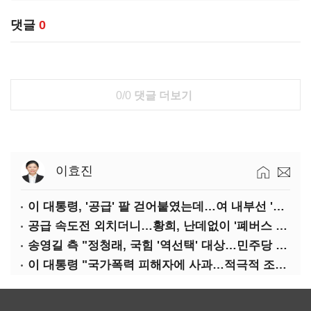
댓글
0
0/0
댓글 더보기
이효진
이 대통령, '공급' 팔 걷어붙였는데…여 내부선 '부동산 망언'(종합)
공급 속도전 외치더니…황희, 난데없이 '폐버스 리모델링' 제안
송영길 측 "정청래, 국힘 '역선택' 대상…민주당 대표로 총선 지휘 못해"
이 대통령 "국가폭력 피해자에 사과…적극적 조사로 진실 밝혀야"