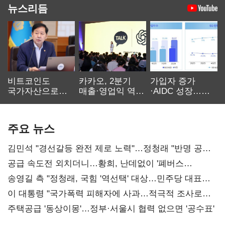
뉴스리듬
비트코인도
카카오, 2분기
가입자 증가
국가자산으로…'
매출·영업익 역대
·AIDC 성장…
보관·평가·처분'
최대…에이전트
SKT 2분기 성장
기준은 숙제
AI 수익화 관건
본궤도
주요 뉴스
김민석 "경선갈등 완전 제로 노력"…정청래 "반명 공세
사과부터"
공급 속도전 외치더니…황희, 난데없이 '폐버스
리모델링' 제안
송영길 측 "정청래, 국힘 '역선택' 대상…민주당 대표로
총선 지휘 못해"
이 대통령 "국가폭력 피해자에 사과…적극적 조사로
진실 밝혀야"
주택공급 '동상이몽'…정부·서울시 협력 없으면 '공수표'