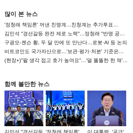
많이 본 뉴스
'정청래 책임론' 꺼낸 친명계…친청계는 추가투표
때리기
김민석 "경선갈등 완전 제로 노력"…정청래 "반명 공세
사과부터"
구광모-젠슨 황, 두 달 만에 또 만난다…로봇·AI 등 논의
비트코인도 국가자산으로…'보관·평가·처분' 기준은
숙제
(현장+)"팔 생각 접고 호가 높여요"…'덜 똘똘한 한 채'
20억 키맞추기
함께 볼만한 뉴스
김민석 "경선갈등
'정청래 책임론'
이 대통령, '공급'