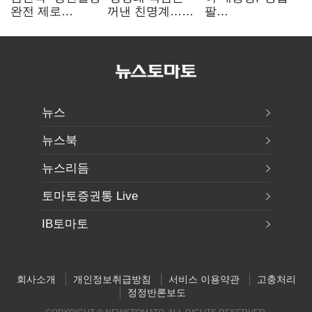
완전 제로
꺼낸 친명계…
팔
노력"…정청래
친청계는
걷어붙였는데…
"반명 공세
추가투표 때리기
여 내부선
사과부터"
'부동산
망언'(종합)
뉴스
뉴스북
뉴스리듬
토마토증권통 Live
IB토마토
회사소개
개인정보취급방침
서비스 이용약관
고충처리
정정반론보도