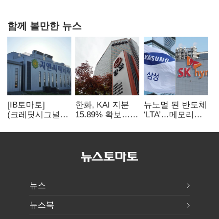
확대로 분위기 반전
함께 볼만한 뉴스
[IB토마토]
한화, KAI 지분
뉴노멀 된 반도체
(크레딧시그널)
15.89% 확보…
‘LTA’…메모리
지엔씨에너지, AI
기업결합심사
3사, 2030년까지
데이터센터 타고
신청 예정
54조 선불 계약
외형 확대
뉴스
뉴스북