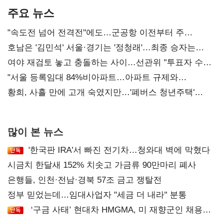
주요 뉴스
"속도전 넘어 전격전"에도…군공항 이전부터 주
52시간까지 '뇌관'
호남은 '김민석' 서울·경기는 '정청래'…최종 승자는
'안갯속'
여야 재검토 놓고 충돌하는 사이…선관위 "투표자 수
오차 당연"
"서울 등록임대 84%비아파트…아파트 규제와
달리해야"
황희, 사흘 만에 고개 숙였지만…'폐버스 청년주택'
후폭풍
많이 본 뉴스
'한국판 IRA'서 빠진 전기차…청와대 벽에 막혔다
시금치 한달새 152% 치솟고 가금류 90만마리 폐사
은행들, 인천·전남·경북 57조 금고 쟁탈전
정부 믿었는데…임대사업자 "세금 더 내라" 분통
‘구금 사태’ 현대차 HMGMA, 미 재향군인 채용