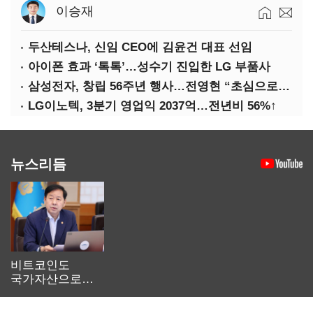
이승재
두산테스나, 신임 CEO에 김윤건 대표 선임
아이폰 효과 ‘톡톡’…성수기 진입한 LG 부품사
삼성전자, 창립 56주년 행사…전영현 “초심으로 경쟁력 회복해야”
LG이노텍, 3분기 영업익 2037억…전년비 56%↑
뉴스리듬
비트코인도
국가자산으로…'
보관·평가·처분'
기준은 숙제