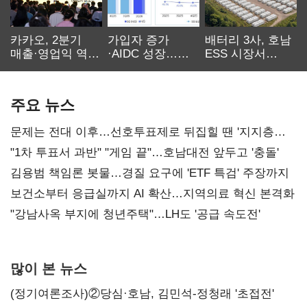
카카오, 2분기
가입자 증가
배터리 3사, 호남
매출·영업익 역대
·AIDC 성장…
ESS 시장서
최대…에이전트
SKT 2분기 성장
‘격돌’
AI 수익화 관건
본궤도
주요 뉴스
문제는 전대 이후…선호투표제로 뒤집힐 땐 '지지층
불복'
"1차 투표서 과반" "게임 끝"…호남대전 앞두고 '충돌'
김용범 책임론 봇물…경질 요구에 'ETF 특검' 주장까지
보건소부터 응급실까지 AI 확산…지역의료 혁신 본격화
"강남사옥 부지에 청년주택"…LH도 '공급 속도전'
많이 본 뉴스
(정기여론조사)②당심·호남, 김민석-정청래 '초접전'