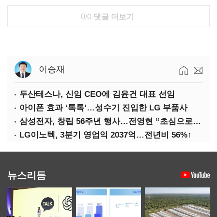
0/0
댓글 더보기
이승재
두산테스나, 신임 CEO에 김윤건 대표 선임
아이폰 효과 ‘톡톡’…성수기 진입한 LG 부품사
삼성전자, 창립 56주년 행사…전영현 “초심으로 경쟁력 회복해야”
LG이노텍, 3분기 영업익 2037억…전년비 56%↑
뉴스리듬