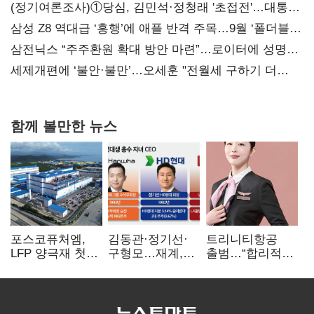
(정기여론조사)①당심, 김민석·정청래 '초접전'…대통령
지지도 '50% 아래로'(종합)
삼성 Z8 역대급 ‘흥행’에 애플 반격 주목…9월 ‘폴더블
대전’
삼전닉스 “주주환원 확대 방안 마련”…로이터에 성명
보내
세제개편에 ‘불안·불만’…오세훈 "전월세 구하기 더
힘들어질 것"
함께 볼만한 뉴스
포스코퓨처엠,
김동관·정기선·
트리니티항공
LFP 양극재 첫
구형모…재계,
출범…“합리적
대규모 공급…
1980년대생
가격·기대 이상
ESS 시장 공략
전성시대
서비스로 승부”