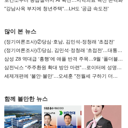
보건소부터 응급실까지 AI 확산…지역의료 혁신 본격화
"강남사옥 부지에 청년주택"…LH도 '공급 속도전'
많이 본 뉴스
(정기여론조사)②당심·호남, 김민석-정청래 '초접전'
(정기여론조사)①당심, 김민석·정청래 '초접전'…대통령
지지도 '50% 아래로'(종합)
삼성 Z8 역대급 ‘흥행’에 애플 반격 주목…9월 ‘폴더블
대전’
삼전닉스 “주주환원 확대 방안 마련”…로이터에 성명
보내
세제개편에 ‘불안·불만’…오세훈 "전월세 구하기 더
힘들어질 것"
함께 볼만한 뉴스