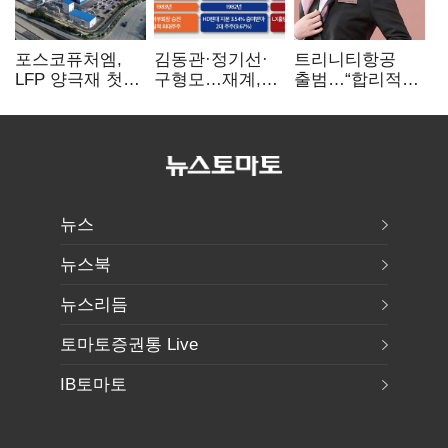
포스코퓨처엠,
김동관·정기선·
트리니티항공
LFP 양극재 첫
구형모…재계,
출범…“합리적
대규모 공급…
1980년대생
가격·기대 이상
ESS 시장 공략
전성시대
서비스로 승부”
뉴스
뉴스북
뉴스리듬
토마토증권통 Live
IB토마토