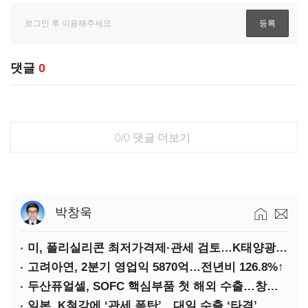
댓글
0
0/0
댓글 더보기
박창욱
미, 폴리실리콘 최저가격제·관세 검토…K태양광 입지 확대 기대
고려아연, 2분기 영업익 5870억…전년비 126.8%↑
두산퓨얼셀, SOFC 핵심부품 첫 해외 수출…창사 이래 최대 규모
일본, K철강에 ‘관세 폭탄’…대일 수출 ‘타격’