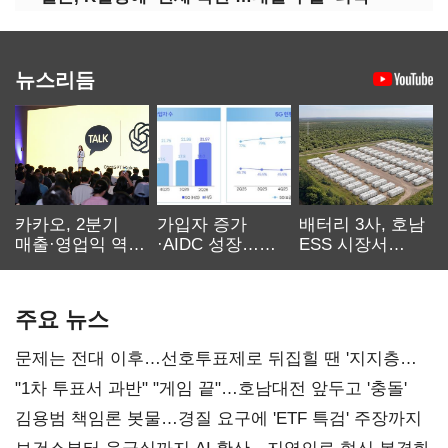
뉴스리듬
카카오, 2분기
가입자 증가
배터리 3사, 호남
매출·영업익 역대
·AIDC 성장…
ESS 시장서
최대…에이전트
SKT 2분기 성장
‘격돌’
AI 수익화 관건
본궤도
주요 뉴스
문제는 전대 이후…선호투표제로 뒤집힐 땐 '지지층
불복'
"1차 투표서 과반" "게임 끝"…호남대전 앞두고 '충돌'
김용범 책임론 봇물…경질 요구에 'ETF 특검' 주장까지