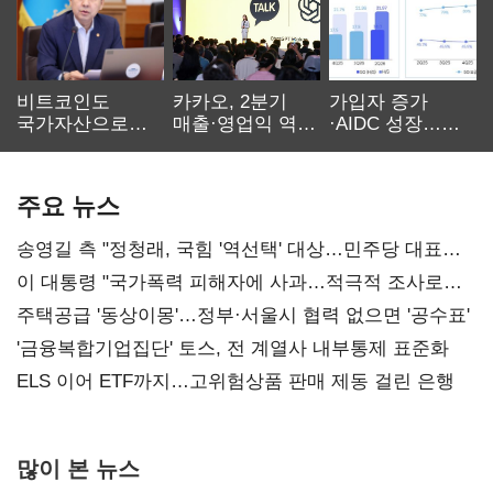
비트코인도
카카오, 2분기
가입자 증가
국가자산으로…'
매출·영업익 역대
·AIDC 성장…
보관·평가·처분'
최대…에이전트
SKT 2분기 성장
기준은 숙제
AI 수익화 관건
본궤도
주요 뉴스
송영길 측 "정청래, 국힘 '역선택' 대상…민주당 대표로
총선 지휘 못해"
이 대통령 "국가폭력 피해자에 사과…적극적 조사로
진실 밝혀야"
주택공급 '동상이몽'…정부·서울시 협력 없으면 '공수표'
'금융복합기업집단' 토스, 전 계열사 내부통제 표준화
ELS 이어 ETF까지…고위험상품 판매 제동 걸린 은행
많이 본 뉴스