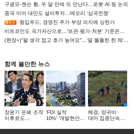
구광모-젠슨 황, 두 달 만에 또 만난다…로봇·AI 등 논의
중국 이어 대만도 설비투자…메모리 ‘삼국전쟁’
윙입푸드, 경영진 주가 부양 의지에 상한가
비트코인도 국가자산으로…'보관·평가·처분' 기준은
숙제
(현장+)"팔 생각 접고 호가 높여요"…'덜 똘똘한 한 채'
20억 키맞추기
함께 볼만한 뉴스
장윤기 은폐·조작
'FDI 실적
해경, 양귀비·
이후로도
10%'·'개발현안
대마 집중단속…
정보유출·
산적'…
4개월 동안
내부비위…경찰
인천경제청장
249명 검거