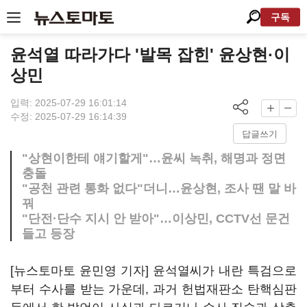
구독
윤석열 따라가다 '발목 잡힌' 윤상현·이
상민
입력: 2025-07-29 16:01:14
수정: 2025-07-29 16:14:39
답글쓰기
"상현이한테 얘기할게"…윤씨 녹취, 해명과 정면
충돌
"공천 관련 통화 없다"더니…윤상현, 조사 땐 말 바
꿔
"단전·단수 지시 안 받아"…이상민, CCTV선 문건
들고 등장
[뉴스토마토 윤민영 기자] 윤석열씨가 내란 특검으로
부터 수사를 받는 가운데, 과거 헌법재판소 탄핵심판