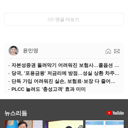
0/0
댓글 더보기
윤민영
자본성증권 돌려막기 어려워진 보험사…콜옵션 부담 급증
당국, '포용금융' 저금리에 방점…성실 상환 차주는 '역차별'
단독 가입 어려워진 실손, 보험료·보장 다 줄어든 5세대는?
PLCC 늘려도 '충성고객' 효과 미미
뉴스리듬