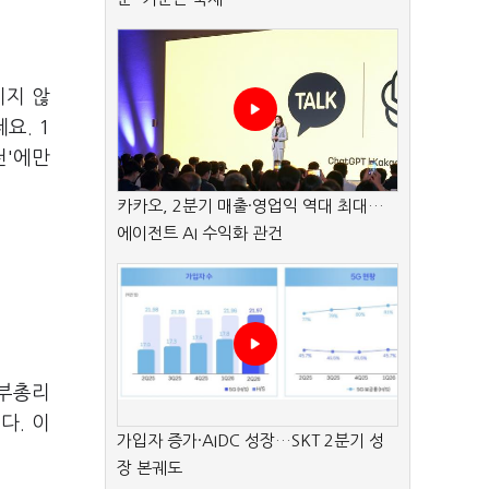
이지 않
요. 1
천'에만
카카오, 2분기 매출·영업익 역대 최대…
에이전트 AI 수익화 관건
회부총리
다. 이
가입자 증가·AIDC 성장…SKT 2분기 성
장 본궤도