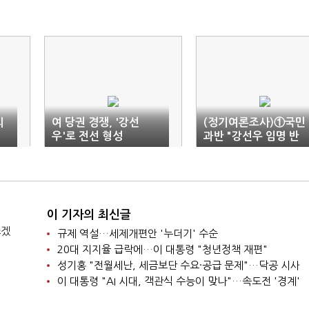
의
여 당권 경쟁, '강선
(정기여론조사)①국민
우'로 전선 형성
과반 "강선우 임명 반
대"…여야 차기 당대표
'정청래·김문수'(종합)
이 기자의 최신글
쓰겠
규제 역설…세제개편안 '누더기' 수순
20대 지지율 급락에…이 대통령 "청년정책 재편"
성기홍 "전월세난, 세금보단 수요·공급 문제"…닥공 시사
이 대통령 "AI 시대, 객관식 수능이 맞나"…속도전 '경계'