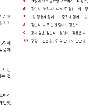
5
전쟁에 원유 공급망 흔들리자…K-정유,
에너지안보 핵심...
6
김민석, 누적 45.42%로 경선 1위…정
청래와 격차 0.86%p(...
으로 후
7
"팀 정청래 정리" "이중잣대 말라"…민
주 최고위원 계파 다...
이뤄지지
8
김민석, 제주·인천 당대표 경선서 '1
위'(1보)...
9
공세 멈춘 김민석…정청래 "갈등은 제
가 수습"
10
구광모-젠슨 황, 두 달 만에 또 만난다…
 5명에
로봇·AI 등 논...
 검증에
고, 논
다는 걸
대통령의
 제안했