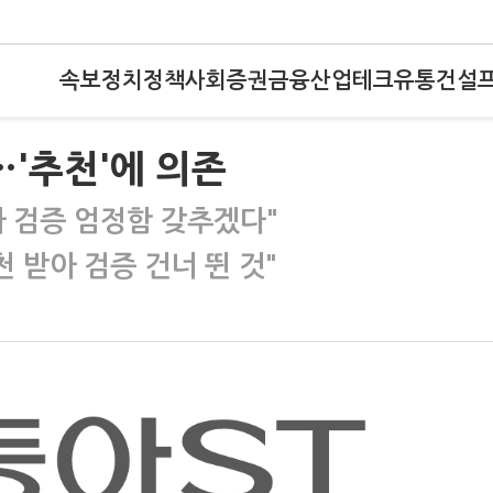
속보
정치
정책
사회
증권
금융
산업
테크
유통
건설
'추천'에 의존
사 검증 엄정함 갖추겠다"
 받아 검증 건너 뛴 것"