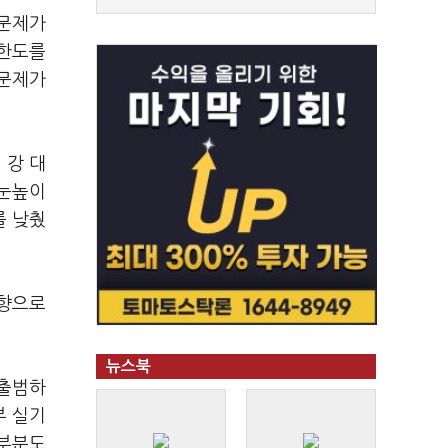
 문제가
 한도를
 문제가
 강 대
 눈높이
를 낮췄
영향으로
뉴스북
 출범하
부 실기
 부분도