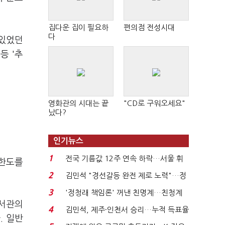
집다운 집이 필요하
편의점 전성시대
다
 있었던
등 '추
영화관의 시대는 끝
"CD로 구워오세요"
났다?
인기뉴스
1
전국 기름값 12주 연속 하락…서울 휘
 한도를
발윳값 1909원...
2
김민석 "경선갈등 완전 제로 노력"…정
청래 "반명 공세 사...
3
'정청래 책임론' 꺼낸 친명계…친청계
비서관의
는 추가투표 때리기...
4
김민석, 제주·인천서 승리…누적 득표율
. 일반
'1위 탈환'(종합)...