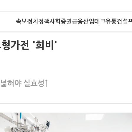
속보
정치
정책
사회
증권
금융
산업
테크
유통
건설
형가전 '희비'
 넓혀야 실효성↑