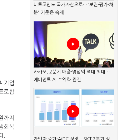
비트코인도 국가자산으로…'보관·평가·처
분' 기준은 숙제
카카오, 2분기 매출·영업익 역대 최대…
에이전트 AI 수익화 관건
부 기업
 토로합
만원까지
민생회복
다.
가입자 증가·AIDC 성장…SKT 2분기 성