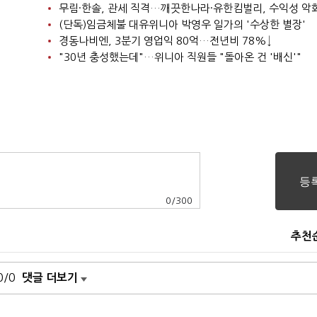
니
무림·한솔, 관세 직격…깨끗한나라·유한킴벌리, 수익성 악
(단독)임금체불 대유위니아 박영우 일가의 '수상한 별장'
경동나비엔, 3분기 영업익 80억…전년비 78%↓
"30년 충성했는데"…위니아 직원들 "돌아온 건 '배신'"
0
/
300
추천
0/0
댓글 더보기