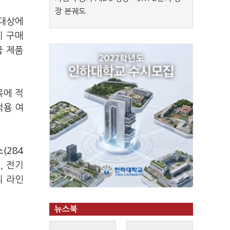
장 본궤도
 대상에
기 구매
급 제품
목에 적
적용 여
(284
, 전기
의 라인
뉴스북