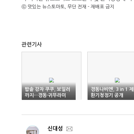
ⓒ 맛있는 뉴스토마토, 무단 전재 - 재배포 금지
관련기사
밥솥 강자 쿠쿠, 보일러
경동나비엔, 3 in 1 
까지…경동·귀뚜라미
환기청정기 공개
'술렁'
신대성