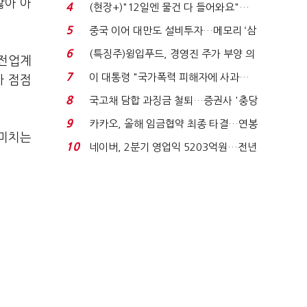
요"…'덜 똘똘한 한 채' 20...
않아 아
4
(현장+)"12일엔 물건 다 들어와요"…
빈 매대 채우며 문 연 ...
5
중국 이어 대만도 설비투자…메모리 ‘삼
국전쟁’
6
(특징주)윙입푸드, 경영진 주가 부양 의
가전업계
지에 상한가...
7
이 대통령 "국가폭력 피해자에 사과…
가 점점
적극적 조사로 진...
8
국고채 담합 과징금 철퇴…증권사 '충당
금 폭탄' 우려...
9
카카오, 올해 임금협약 최종 타결…연봉
 미치는
6.3% 인상·격려...
10
네이버, 2분기 영업익 5203억원…전년
비 0.2% 감소...