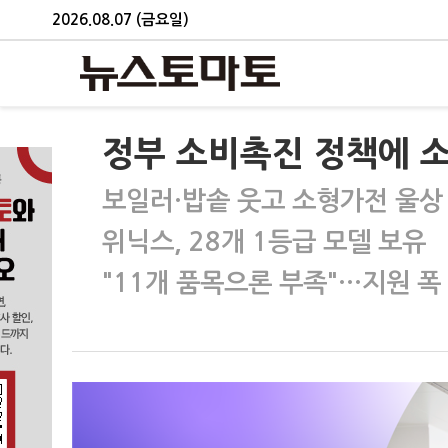
2026.08.07 (금요일)
정부 소비촉진 정책에 소
보일러·밥솥 웃고 소형가전 울상
위닉스, 28개 1등급 모델 보유
"11개 품목으론 부족"…지원 폭