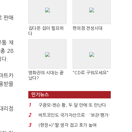
로 판매
집다운 집이 필요하
편의점 전성시대
다
유통 채
총 28
니다.
영화관의 시대는 끝
"CD로 구워오세요"
스마트카
났다?
적용받을
인기뉴스
1
구광모-젠슨 황, 두 달 만에 또 만난다…
 대리점
로봇·AI 등 논...
2
비트코인도 국가자산으로…'보관·평가·
처분' 기준은 ...
3
(현장+)"팔 생각 접고 호가 높여