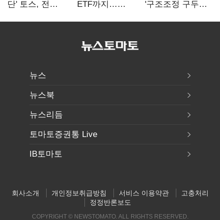
단' 토스, 전
ETF까지…
'구조조정 구두
계열사 내부통제
고위험상품 판매
합의안' 도출
표준화
제동 걸린 은행
뉴스
뉴스북
뉴스리듬
토마토증권통 Live
IB토마토
회사소개
개인정보취급방침
서비스 이용약관
고충처리
정정반론보도
COPYRIGHT © NEWSTOMATO. ALL RIGHTS RESERVED.