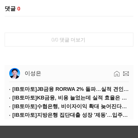
댓글
0
0/0
댓글 더보기
이성은
[IB토마토]JB금융 RORWA 2% 돌파…실적 견인은 은행 아닌 캐피탈
[IB토마토]KB금융, 비용 늘었는데 실적 효율은 개선…증권 호황 효과
[IB토마토]수협은행, 비이자이익 확대 늦어진다…공모운용사 인가 연말로
[IB토마토]지방은행 집단대출 성장 '제동'…입주절벽에 반사이익도 희박