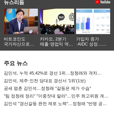
뉴스리듬
비트코인도
카카오, 2분기
가입자 증가
국가자산으로…'
매출·영업익 역대
·AIDC 성장…
보관·평가·처분'
최대…에이전트
SKT 2분기 성장
기준은 숙제
AI 수익화 관건
본궤도
주요 뉴스
김민석, 누적 45.42%로 경선 1위…정청래와 격차
0.86%p(2보)
김민석, 제주·인천 당대표 경선서 '1위'(1보)
공세 멈춘 김민석…정청래 "갈등은 제가 수습"
"팀 정청래 정리" "이중잣대 말라"…민주 최고위원 계파
다툼 격화
김민석 "경선갈등 완전 제로 노력"…정청래 "반명 공세
사과부터"