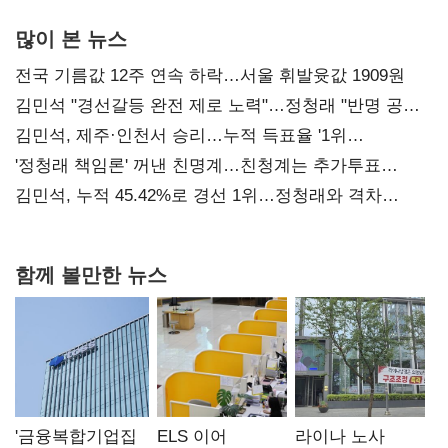
많이 본 뉴스
전국 기름값 12주 연속 하락…서울 휘발윳값 1909원
김민석 "경선갈등 완전 제로 노력"…정청래 "반명 공세
사과부터"
김민석, 제주·인천서 승리…누적 득표율 '1위
탈환'(종합)
'정청래 책임론' 꺼낸 친명계…친청계는 추가투표
때리기
김민석, 누적 45.42%로 경선 1위…정청래와 격차
0.86%p(2보)
함께 볼만한 뉴스
'금융복합기업집
ELS 이어
라이나 노사