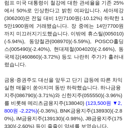
럼프 미국 대통령이 철강에 대한 관세율을 기존 25%
에서 50%로 인상한다고 밝힌 여파입니다.
세아제강
(306200)
은 전일 대비 1만7100원(-10.12%) 하락한 1
5만1900원에 거래됐습니다. 장 중에는 14만7700원
까지 미끄러지기도했습니다. 이밖에
휴스틸(005010)
(-5.94%),
동양철관(008970)
(-5.59%),
POSCO홀딩
스(005490)
(-2.40%),
현대제철(004020)
(-2.66%),
동
국제강(460860)
(-3.72%) 등도 나란히 주가가 흘러내
렸습니다.
금융·증권주도 대선을 앞두고 단기 급등에 따른 차익
실현 매물이 쏟아지며 동반 하락했습니다.
하나금융
지주(086790)
(-3.71%)와
신한지주(055550)
(-3.96%)
를 비롯해
메리츠금융지주(138040)
(123,500원 ▼2,
800원 -2.22%)
(-0.36%),
BNK금융지주(138930)
(-2.8
0%),
iM금융지주(139130)
(-0.98%),
JB금융지주(175
330)
(-2.60%) 등이 줄줄이 약세를 보였습니다.