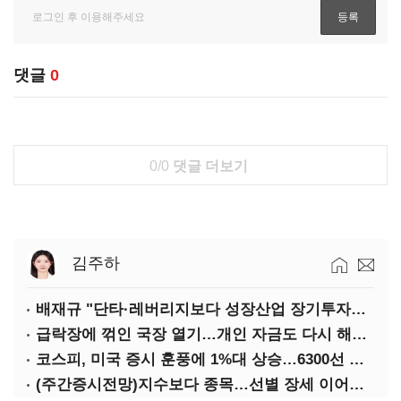
댓글
0
0/0
댓글 더보기
김주하
배재규 "단타·레버리지보다 성장산업 장기투자…변동성 견뎌야"
급락장에 꺾인 국장 열기…개인 자금도 다시 해외로
코스피, 미국 증시 훈풍에 1%대 상승…6300선 회복
(주간증시전망)지수보다 종목…선별 장세 이어진다