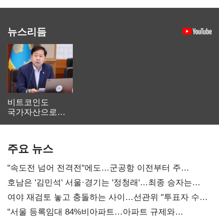
뉴스리듬
비트코인도
국가자산으로…'
보관·평가·처분'
기준은 숙제
주요 뉴스
"속도전 넘어 전격전"에도…군공항 이전부터 주
52시간까지 '뇌관'
호남은 '김민석' 서울·경기는 '정청래'…최종 승자는
'안갯속'
여야 재검토 놓고 충돌하는 사이…선관위 "투표자 수
오차 당연"
"서울 등록임대 84%비아파트…아파트 규제와