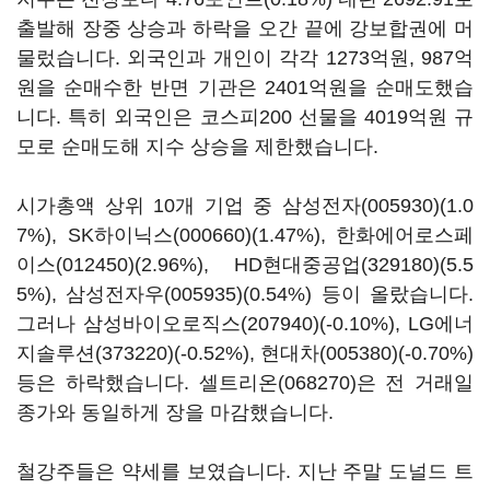
출발해 장중 상승과 하락을 오간 끝에 강보합권에 머
물렀습니다. 외국인과 개인이 각각 1273억원, 987억
원을 순매수한 반면 기관은 2401억원을 순매도했습
니다. 특히 외국인은 코스피200 선물을 4019억원 규
모로 순매도해 지수 상승을 제한했습니다.
시가총액 상위 10개 기업 중
삼성전자(005930)
(1.0
7%),
SK하이닉스(000660)
(1.47%),
한화에어로스페
이스(012450)
(2.96%),
HD현대중공업(329180)
(5.5
5%),
삼성전자우(005935)
(0.54%) 등이 올랐습니다.
그러나
삼성바이오로직스(207940)
(-0.10%),
LG에너
지솔루션(373220)
(-0.52%),
현대차(005380)
(-0.70%)
등은 하락했습니다.
셀트리온(068270)
은 전 거래일
종가와 동일하게 장을 마감했습니다.
철강주들은 약세를 보였습니다. 지난 주말 도널드 트