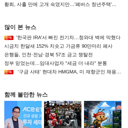
달리해야"
황희, 사흘 만에 고개 숙였지만…'폐버스 청년주택'
후폭풍
많이 본 뉴스
'한국판 IRA'서 빠진 전기차…청와대 벽에 막혔다
시금치 한달새 152% 치솟고 가금류 90만마리 폐사
은행들, 인천·전남·경북 57조 금고 쟁탈전
정부 믿었는데…임대사업자 "세금 더 내라" 분통
‘구금 사태’ 현대차 HMGMA, 미 재향군인 채용
확대로 분위기 반전
함께 볼만한 뉴스