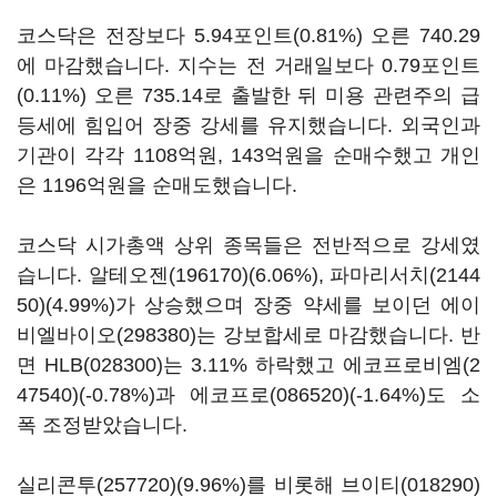
코스닥은 전장보다 5.94포인트(0.81%) 오른 740.29
에 마감했습니다. 지수는 전 거래일보다 0.79포인트
(0.11%) 오른 735.14로 출발한 뒤 미용 관련주의 급
등세에 힘입어 장중 강세를 유지했습니다. 외국인과
기관이 각각 1108억원, 143억원을 순매수했고 개인
은 1196억원을 순매도했습니다.
코스닥 시가총액 상위 종목들은 전반적으로 강세였
습니다.
알테오젠(196170)
(6.06%),
파마리서치(2144
50)
(4.99%)가 상승했으며 장중 약세를 보이던
에이
비엘바이오(298380)
는 강보합세로 마감했습니다. 반
면
HLB(028300)
는 3.11% 하락했고
에코프로비엠(2
47540)
(-0.78%)과
에코프로(086520)
(-1.64%)도 소
폭 조정받았습니다.
실리콘투(257720)
(9.96%)를 비롯해
브이티(018290)