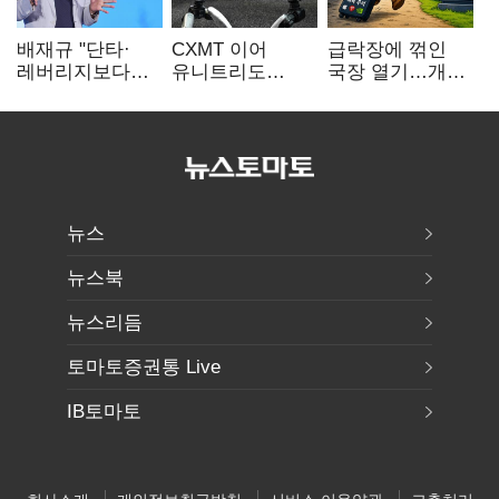
배재규 "단타·
CXMT 이어
급락장에 꺾인
레버리지보다
유니트리도
국장 열기…개인
성장산업
출격…국내 증시
자금도 다시
장기투자…
영향 '촉각'
해외로
변동성 견뎌야"
뉴스
뉴스북
뉴스리듬
토마토증권통 Live
IB토마토