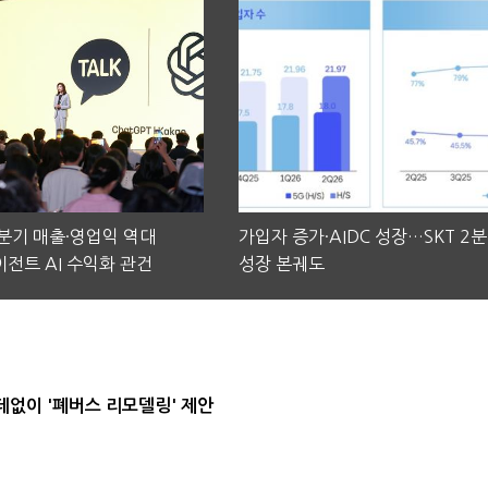
2분기 매출·영업익 역대
가입자 증가·AIDC 성장…SKT 2
전트 AI 수익화 관건
성장 본궤도
데없이 '폐버스 리모델링' 제안