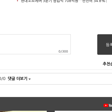
현대오토에버 3분기 영업익 708억원…전년비 34.8%↑
0
/
300
추천
0/0
댓글 더보기