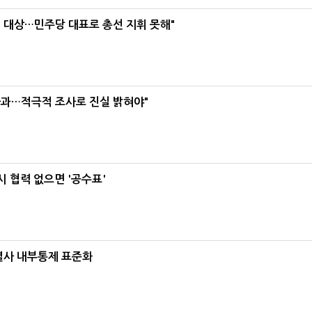
택' 대상…민주당 대표로 총선 지휘 못해"
사과…적극적 조사로 진실 밝혀야"
 협력 없으면 '공수표'
계열사 내부통제 표준화