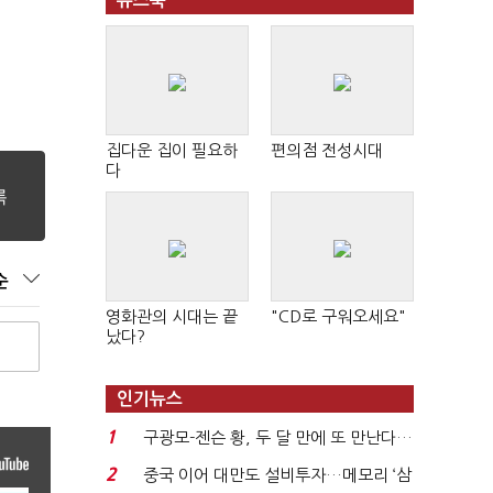
뉴스북
집다운 집이 필요하
편의점 전성시대
다
순
영화관의 시대는 끝
"CD로 구워오세요"
났다?
인기뉴스
1
구광모-젠슨 황, 두 달 만에 또 만난다…
로봇·AI 등 논...
2
중국 이어 대만도 설비투자…메모리 ‘삼