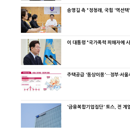
송영길 측 "정청래, 국힘 '역선
이 대통령 "국가폭력 피해자에 
주택공급 '동상이몽'…정부·서울시
'금융복합기업집단' 토스, 전 