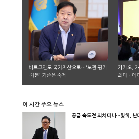
비트코인도 국가자산으로…'보관·평가
카카오, 
·처분' 기준은 숙제
최대…에이
이 시간 주요 뉴스
공급 속도전 외치더니…황희, 난