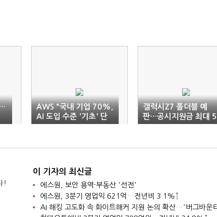
…
AWS "국내 기업 70%,
갤럭시Z7 폴더블 예
AI 도입 수준 '기초' 단
판…공시지원금 최대 5
계"
0만
이 기자의 최신글
다!
에스원, 보안 용역·부동산 '선전'
에스원, 3분기 영업익 621억…전년비 3.1%↑