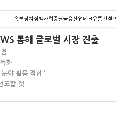
속보
정치
정책
사회
증권
금융
산업
테크
유통
건설
AWS 통해 글로벌 시장 진출
입점
 특화
 분야 활용 적합"
선도할 것"