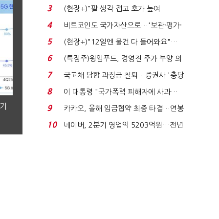
국전쟁’
3
(현장+)"팔 생각 접고 호가 높여
요"…'덜 똘똘한 한 채' 20...
4
비트코인도 국가자산으로…'보관·평가·
처분' 기준은 ...
5
(현장+)"12일엔 물건 다 들어와요"…
빈 매대 채우며 문 연 ...
6
(특징주)윙입푸드, 경영진 주가 부양 의
지에 상한가...
7
국고채 담합 과징금 철퇴…증권사 '충당
금 폭탄' 우려...
8
이 대통령 "국가폭력 피해자에 사과…
적극적 조사로 진...
분기
9
카카오, 올해 임금협약 최종 타결…연봉
6.3% 인상·격려...
10
네이버, 2분기 영업익 5203억원…전년
비 0.2% 감소...