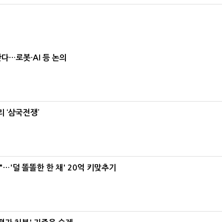
난다…로봇·AI 등 논의
 ‘삼국전쟁’
"…'덜 똘똘한 한 채' 20억 키맞추기