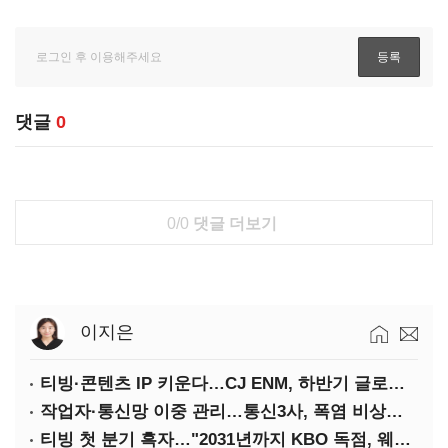
댓글
0
0/0
댓글 더보기
이지은
티빙·콘텐츠 IP 키운다…CJ ENM, 하반기 글로벌 확장 가속
작업자·통신망 이중 관리…통신3사, 폭염 비상대응 돌입
티빙 첫 분기 흑자…"2031년까지 KBO 독점, 웨이브 합병도 속도"