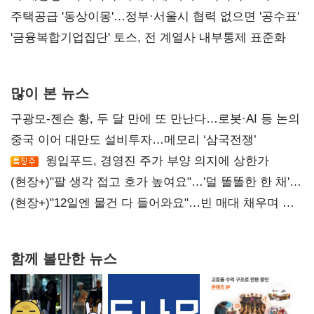
진실 밝혀야"
주택공급 '동상이몽'…정부·서울시 협력 없으면 '공수표'
'금융복합기업집단' 토스, 전 계열사 내부통제 표준화
많이 본 뉴스
구광모-젠슨 황, 두 달 만에 또 만난다…로봇·AI 등 논의
중국 이어 대만도 설비투자…메모리 ‘삼국전쟁’
윙입푸드, 경영진 주가 부양 의지에 상한가
(현장+)"팔 생각 접고 호가 높여요"…'덜 똘똘한 한 채'
20억 키맞추기
(현장+)"12일엔 물건 다 들어와요"…빈 매대 채우며 문
연 홈플러스
함께 볼만한 뉴스