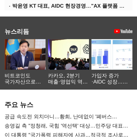
박윤영 KT 대표, AIDC 현장경영…"AX 플랫폼 핵심 인프라로 키운다"
뉴스리듬
비트코인도
카카오, 2분기
가입자 증가
국가자산으로…'
매출·영업익 역대
·AIDC 성장…
보관·평가·처분'
최대…에이전트
SKT 2분기 성장
기준은 숙제
AI 수익화 관건
본궤도
주요 뉴스
공급 속도전 외치더니…황희, 난데없이 '폐버스
리모델링' 제안
송영길 측 "정청래, 국힘 '역선택' 대상…민주당 대표로
총선 지휘 못해"
이 대통령 "국가폭력 피해자에 사과…적극적 조사로