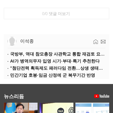
0/0
댓글 더보기
이석종
국방부, 역대 참모총장 사관학교 통합 재검토 요구에 "다양한 의견 수렴해 합리적 시스템 만들 것"
AI가 병역의무자 입영 시기·부대·특기 추천한다
"첨단전력 획득제도 패러다임 전환…상생 생태계 조성해 대체불가 K-방산 도약"
민간기업 호봉·임금 산정에 군 복무기간 반영
뉴스리듬