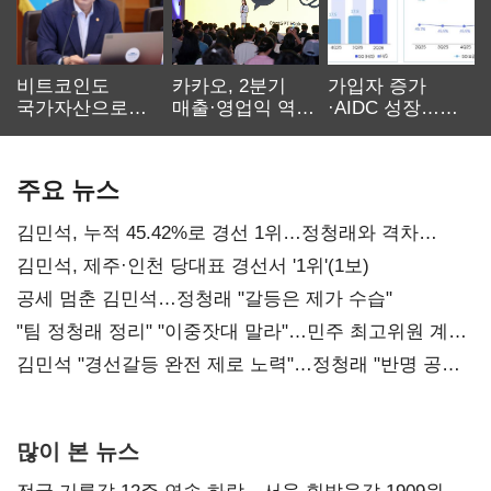
비트코인도
카카오, 2분기
가입자 증가
국가자산으로…'
매출·영업익 역대
·AIDC 성장…
보관·평가·처분'
최대…에이전트
SKT 2분기 성장
기준은 숙제
AI 수익화 관건
본궤도
주요 뉴스
김민석, 누적 45.42%로 경선 1위…정청래와 격차
0.86%p(2보)
김민석, 제주·인천 당대표 경선서 '1위'(1보)
공세 멈춘 김민석…정청래 "갈등은 제가 수습"
"팀 정청래 정리" "이중잣대 말라"…민주 최고위원 계파
다툼 격화
김민석 "경선갈등 완전 제로 노력"…정청래 "반명 공세
사과부터"
많이 본 뉴스