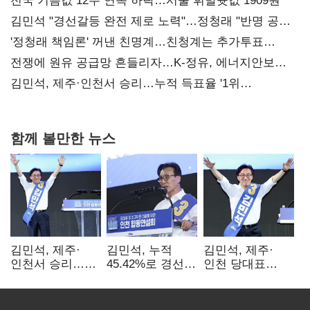
전국 기름값 12주 연속 하락…서울 휘발윳값 1909원
김민석 "경선갈등 완전 제로 노력"…정청래 "반명 공세
사과부터"
'정청래 책임론' 꺼낸 친명계…친청계는 추가투표
때리기
전쟁에 원유 공급망 흔들리자…K-정유, 에너지안보
핵심으로 재부상
김민석, 제주·인천서 승리…누적 득표율 '1위
탈환'(종합)
함께 볼만한 뉴스
김민석, 제주·
김민석, 누적
김민석, 제주·
인천서 승리…
45.42%로 경선
인천 당대표
누적 득표율 '1위
1위…정청래와
경선서 '1위'(1보)
탈환'(종합)
격차
0.86%p(2보)