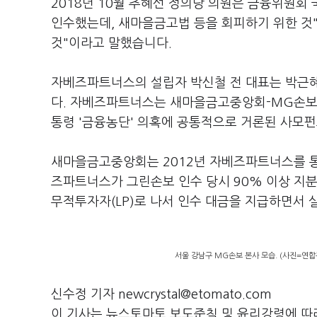
2018년 10월 추혜선 정의당 의원은 금융위원
인수했는데, 새마을금고법 등을 회피하기 위한 것"
것"이라고 말했습니다.
자베즈파트너스의 설립자 박신철 전 대표는 박근혜
다. 자베즈파트너스는 새마을금고중앙회-MG손보 
통령 '금융농단' 의혹에 공통적으로 거론된 사모
새마을금고중앙회는 2012년 자베즈파트너스를 통
즈파트너스가 그린손보 인수 당시 90% 이상 지
무적투자자(LP)로 나서 인수 대금을 지급하면서
서울 강남구 MG손보 본사 모습. (사진=연합
신수정 기자 newcrystal@etomato.com
이 기사는 뉴스토마토 보도준칙 및 윤리강령에 따