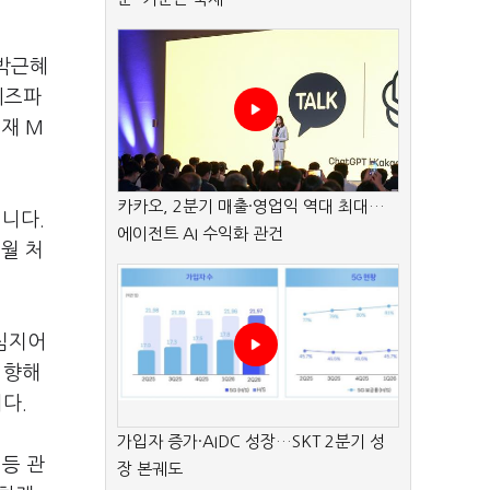
 박근혜
베즈파
재 M
카카오, 2분기 매출·영업익 역대 최대…
니다.
에이전트 AI 수익화 관건
월 처
 심지어
 향해
니다.
가입자 증가·AIDC 성장…SKT 2분기 성
등 관
장 본궤도