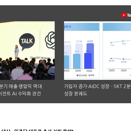
2분기 매출·영업익 역대
가입자 증가·AIDC 성장…SKT 2
전트 AI 수익화 관건
성장 본궤도