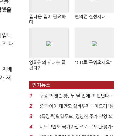
손보를
입했을
집다운 집이 필요하
편의점 전성시대
다
카입니
 전 대
영화관의 시대는 끝
"CD로 구워오세요"
났다?
 자베
가 재
인기뉴스
1
구광모-젠슨 황, 두 달 만에 또 만난다…
로봇·AI 등 논...
2
중국 이어 대만도 설비투자…메모리 ‘삼
국전쟁’
3
(특징주)윙입푸드, 경영진 주가 부양 의
지에 상한가...
4
비트코인도 국가자산으로…'보관·평가·
처분' 기준은 ...