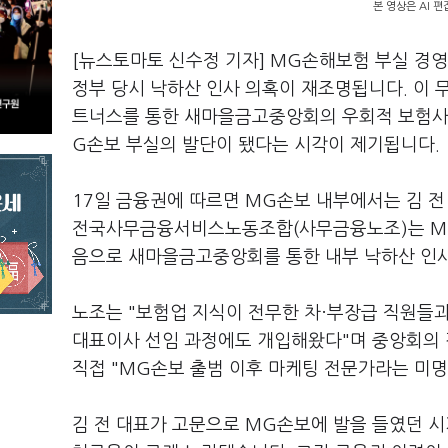
본 영상은 AI 
[뉴스토마토 신수정 기자] MG손해보험 부실 경영
정부 당시 낙하산 인사 의혹이 재조명됩니다. 이 
트너스를 통한 새마을금고중앙회의 우회적 보험사 
G손보 부실의 발단이 됐다는 시각이 제기됩니다.
17일 금융권에 따르면 MG손보 내부에서는 김 전
전국사무금융서비스노동조합(사무금융노조)는 MG손
음으로 새마을금고중앙회를 통한 내부 낙하산 인
노조는 "보험업 지식이 전무한 차·부장급 직원들
대표이사 선임 과정에도 개입해왔다"며 중앙회의 경
직접 "MG손보 출범 이후 마케팅 전문가라는 미
김 전 대표가 고문으로 MG손보에 발을 들였던 시