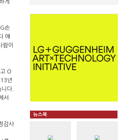
사하게
MG손
다 얘
 사람이
고 O
013년
습니다.
리에서
뉴스북
국정감사