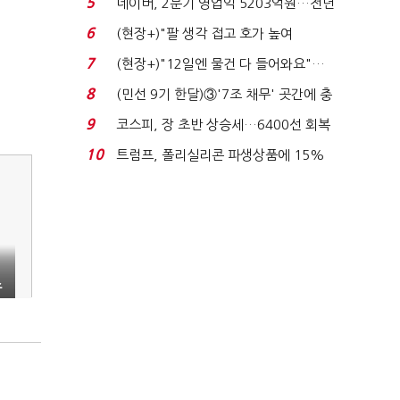
5
네이버, 2분기 영업익 5203억원…전년
비 0.2% 감소...
6
(현장+)"팔 생각 접고 호가 높여
요"…'덜 똘똘한 한 채' 20...
7
(현장+)"12일엔 물건 다 들어와요"…
빈 매대 채우며 문 연 ...
8
(민선 9기 한달)③'7조 채무' 곳간에 충
격…추미애, 20년...
9
코스피, 장 초반 상승세…6400선 회복
시도
10
트럼프, 폴리실리콘 파생상품에 15%
관세…"미 산업 재건"...
즈