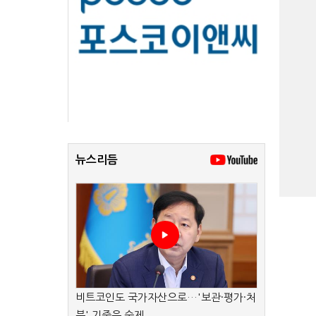
뉴스리듬
비트코인도 국가자산으로…'보관·평가·처
분' 기준은 숙제