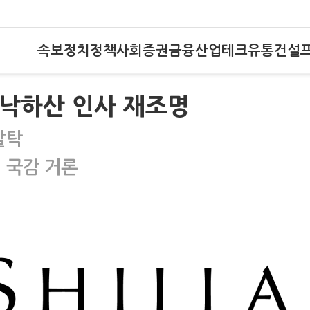
속보
정치
정책
사회
증권
금융
산업
테크
유통
건설
, 낙하산 인사 재조명
발탁
 국감 거론