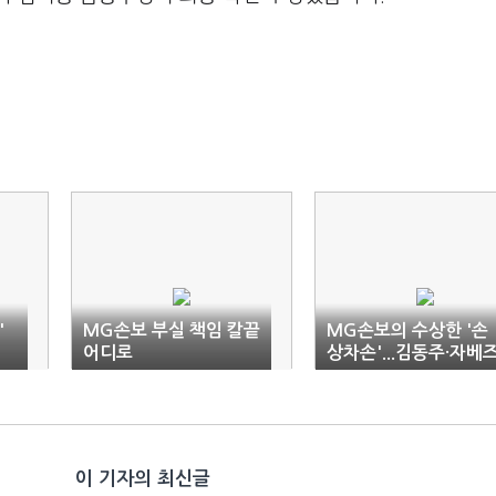
'
MG손보 부실 책임 칼끝
MG손보의 수상한 '손
어디로
상차손'...김동주·자베
‘엑시트’ 의혹
이 기자의 최신글