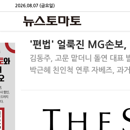
2026.08.07 (금요일)
'편법' 얼룩진 MG손보
김동주, 고문 맡더니 돌연 대표 
박근혜 친인척 연루 자베즈, 과거