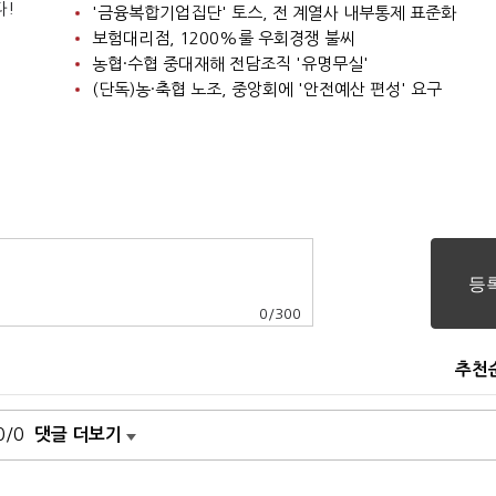
다!
'금융복합기업집단' 토스, 전 계열사 내부통제 표준화
보험대리점, 1200%룰 우회경쟁 불씨
농협·수협 중대재해 전담조직 '유명무실'
(단독)농·축협 노조, 중앙회에 '안전예산 편성' 요구
0
/
300
추천
0/0
댓글 더보기