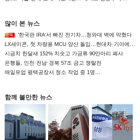
후폭풍
많이 본 뉴스
'한국판 IRA'서 빠진 전기차…청와대 벽에 막혔다
LX세미콘, 첫 차량용 MCU 양산 돌입…현대차·기아에
공급
시금치 한달새 152% 치솟고 가금류 90만마리 폐사
은행들, 인천·전남·경북 57조 금고 쟁탈전
매일유업 평택공장서 청소 작업 중 1명
사망…"안전관리체계 재점검"
함께 볼만한 뉴스