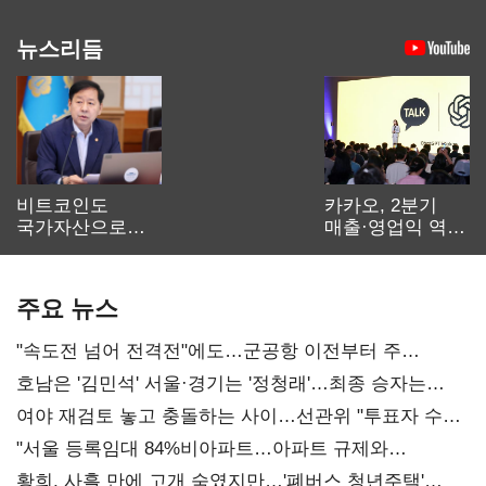
뉴스리듬
비트코인도
카카오, 2분기
국가자산으로…'
매출·영업익 역대
보관·평가·처분'
최대…에이전트
기준은 숙제
AI 수익화 관건
주요 뉴스
"속도전 넘어 전격전"에도…군공항 이전부터 주
52시간까지 '뇌관'
호남은 '김민석' 서울·경기는 '정청래'…최종 승자는
'안갯속'
여야 재검토 놓고 충돌하는 사이…선관위 "투표자 수
오차 당연"
"서울 등록임대 84%비아파트…아파트 규제와
달리해야"
황희, 사흘 만에 고개 숙였지만…'폐버스 청년주택'