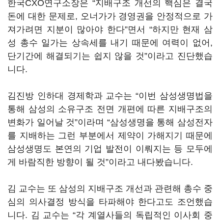
한국
CXO
연구소장은
“
지배구조 개선의 핵심은 결국
돈에 대한 문제로
,
오너가가 경영권을 안정적으로 가
져가려면 지분이 많아야 한다
”
면서
“
하지만 현재 삼
성 총수 일가는 상속세를 내기 때문에 여력이 없어
,
단기간에 해결되기는 쉽지 않을 것
”
이라고 진단했습
니다
.
김진방 인하대 경제학과 교수는
“
이번 삼성생명법을
통해 삼성의 소유구조 전면 개편에 따른 지배구조의
변화가 일어날 것
”
이라며
“
삼성생명을 통해 삼성전자
를 지배하는 그런 부분에서 제약이 가해지기 때문에
삼성생명도 본연의 기업 발전이 이뤄지는 등 모두에
게 바람직한 방향이 될 것
”
이라고 내다봤습니다
.
김 교수는 또 삼성의 지배구조 개선과 관련해 총수 중
심의 의사결정 방식을 타파해야 한다고도 조언했습
니다
.
김 교수는
“
각 계열사들의 독립적인 이사회 중