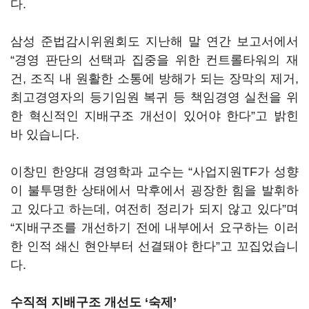
다
.
삼성 준법감시위원회도 지난해 말 연간 보고서에서
“
경영 판단의 선택과 집중을 위한 컨트롤타워의 재
건
,
조직 내 원활한 소통에 방해가 되는 장막의 제거
,
최고경영자의 등기임원 복귀 등 책임경영 실천을 위
한 혁신적인 지배구조 개선이 있어야 한다
”
고 밝힌
바 있습니다
.
이창민 한양대 경영학과 교수는
“
사업지원
TF
가 성향
이 불투명한 상태에서 막후에서 굉장한 힘을 발휘하
고 있다고 하는데
,
여전히 정리가 되지 않고 있다
”
며
“
지배구조를 개선하기 전에 내부에서 요구하는 이러
한 인적 쇄신 현안부터 선결돼야 한다
”
고 꼬집었습니
다
.
수직적 지배구조 개선도
‘
숙제
’