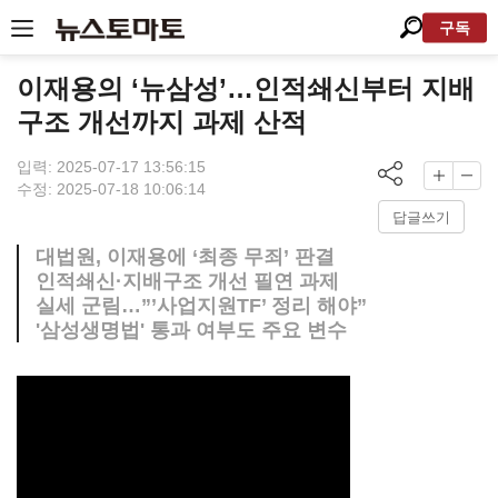
구독
이재용의 ‘뉴삼성’…인적쇄신부터 지배
구조 개선까지 과제 산적
입력: 2025-07-17 13:56:15
수정: 2025-07-18 10:06:14
답글쓰기
대법원, 이재용에 ‘최종 무죄’ 판결
인적쇄신·지배구조 개선 필연 과제
실세 군림…”’사업지원TF’ 정리 해야”
'삼성생명법' 통과 여부도 주요 변수