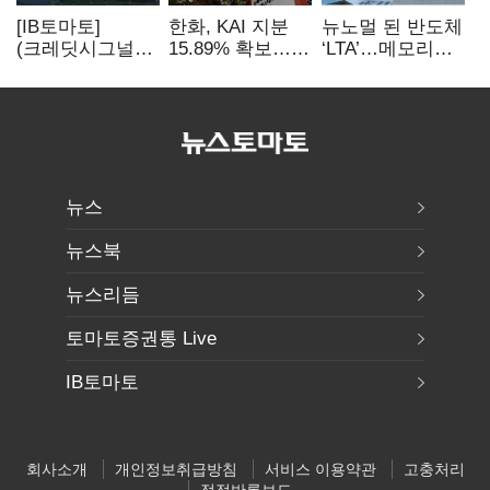
[IB토마토]
한화, KAI 지분
뉴노멀 된 반도체
(크레딧시그널)
15.89% 확보…
‘LTA’…메모리
지엔씨에너지, AI
기업결합심사
3사, 2030년까지
데이터센터 타고
신청 예정
54조 선불 계약
외형 확대
뉴스
뉴스북
뉴스리듬
토마토증권통 Live
IB토마토
회사소개
개인정보취급방침
서비스 이용약관
고충처리