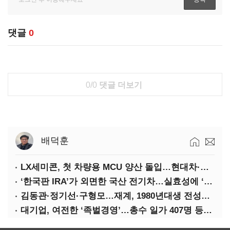
댓글
0
0/0
댓글 더보기
배덕훈
LX세미콘, 첫 차량용 MCU 양산 돌입…현대차·기아에 공급
‘한국판 IRA’가 외면한 국산 전기차…실효성에 ‘의문’
김동관·정기선·구형모…재계, 1980년대생 전성시대
대기업, 여전한 ‘족벌경영’…총수 일가 407명 등기임원