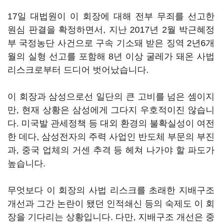
17
일 대법원이 이 회장에 대해 전부 무죄를 선고한
원심 판결을 확정하면서, 지난
2017
년
2
월 박근혜정
부 국정농단 사건으로 구속 기소돼 받은 징역
2
년
6
개
월의 실형 선고를 포함해
8
년 이상 굴레가 돼온 사법
리스크로부터 드디어 벗어났습니다.
이 회장과 삼성으로선 일단의 큰 고비를 넘은 셈이지
만
,
현재 상황은 삼성에게 그다지 우호적이진 않습니
다
.
미국발 관세정책 등 대외 환경의 불확실성이 여전
한 데다
,
삼성전자의 주력 사업인 반도체 부문의 부진
과
,
중국 업체의 거센 추격 등 헤쳐 나가야 할 파도가
높습니다
.
무엇보다 이 회장의 사법 리스크를 초래한 지배구조
개선과 그간 논란이 됐던 인적쇄신 등의 숙제도 이 회
장을 기다리는 상황입니다
.
다만
,
지배구조 개선은 중