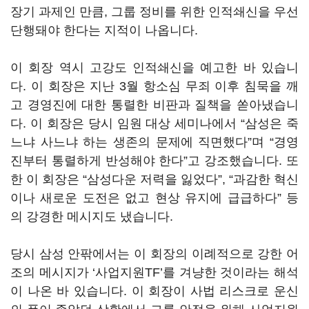
장기 과제인 만큼
,
그룹 정비를 위한 인적쇄신을 우선
단행돼야 한다는 지적이 나옵니다
.
이 회장 역시 고강도 인적쇄신을 예고한 바 있습니
다
.
이 회장은 지난
3
월 항소심 무죄 이후 침묵을 깨
고 경영진에 대한 통렬한 비판과 질책을 쏟아냈습니
다
.
이 회장은 당시 임원 대상 세미나에서
“
삼성은 죽
느냐 사느냐 하는 생존의 문제에 직면했다
”
며
“
경영
진부터 통렬하게 반성해야 한다
”
고 강조했습니다
.
또
한 이 회장은
“
삼성다운 저력을 잃었다
”, “
과감한 혁신
이나 새로운 도전은 없고 현상 유지에 급급하다
”
등
의 강경한 메시지도 냈습니다
.
당시 삼성 안팎에서는 이 회장의 이례적으로 강한 어
조의 메시지가
‘
사업지원
TF’
를 겨냥한 것이라는 해석
이 나온 바 있습니다
.
이 회장이 사법 리스크로 운신