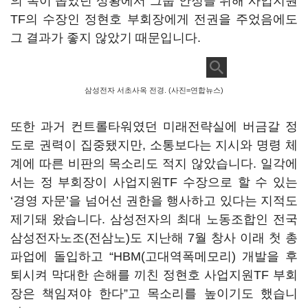
의 폭이 좁았던 상황에서 그룹 안정을 위해 사업지원
TF
의 수장인 정현호 부회장에게 전권을 주었음에도
그 결과가 좋지 않았기 때문입니다
.
삼성전자 서초사옥 전경. (사진=연합뉴스)
또한 과거 컨트롤타워였던 미래전략실에 버금갈 정
도로 권력이 집중됐지만
,
소통보다는 지시와 명령 체
계에 따른 비판의 목소리도 적지 않았습니다
.
일각에
서는 정 부회장이 사업지원
TF
수장으로 할 수 있는
‘
경영 자문
’
을 넘어선 권한을 행사하고 있다는 지적도
제기돼 왔습니다
.
삼성전자의 최대 노동조합인 전국
삼성전자노조
(
전삼노
)
도 지난해
7
월 창사 이래 첫 총
파업에 돌입하고
“HBM(
고대역폭메모리
)
개발을 후
퇴시켜 막대한 손해를 끼친 정현호 사업지원
TF
부회
장은 책임져야 한다
”
고 목소리를 높이기도 했습니