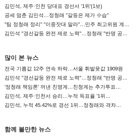
0.86%p(2보)
김민석, 제주·인천 당대표 경선서 '1위'(1보)
공세 멈춘 김민석…정청래 "갈등은 제가 수습"
"팀 정청래 정리" "이중잣대 말라"…민주 최고위원 계파
다툼 격화
김민석 "경선갈등 완전 제로 노력"…정청래 "반명 공세
사과부터"
많이 본 뉴스
전국 기름값 12주 연속 하락…서울 휘발윳값 1909원
김민석 "경선갈등 완전 제로 노력"…정청래 "반명 공세
사과부터"
'정청래 책임론' 꺼낸 친명계…친청계는 추가투표
때리기
김민석, 제주·인천서 승리…누적 득표율 '1위
탈환'(종합)
김민석, 누적 45.42%로 경선 1위…정청래와 격차
0.86%p(2보)
함께 볼만한 뉴스