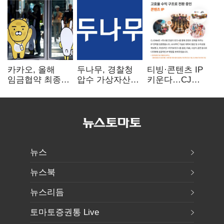
카카오, 올해
두나무, 경찰청
티빙·콘텐츠 IP
임금협약 최종
압수 가상자산
키운다…CJ
타결…연봉 6.3%
보관 맡는다…
ENM, 하반기
인상·격려금
커스터디 사업
글로벌 확장 가속
300만원
최종 낙찰
뉴스
뉴스북
뉴스리듬
토마토증권통 Live