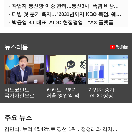
작업자·통신망 이중 관리…통신3사, 폭염 비상대응 돌입
티빙 첫 분기 흑자…"2031년까지 KBO 독점, 웨이브 합병도 속도"
박윤영 KT 대표, AIDC 현장경영…"AX 플랫폼 핵심 인프라로 키운다"
뉴스리듬
비트코인도
카카오, 2분기
가입자 증가
국가자산으로…'
매출·영업익 역대
·AIDC 성장…
보관·평가·처분'
최대…에이전트
SKT 2분기 성장
기준은 숙제
AI 수익화 관건
본궤도
주요 뉴스
김민석, 누적 45.42%로 경선 1위…정청래와 격차