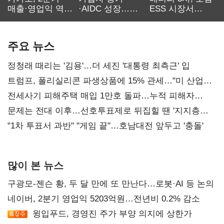
매출·영업익 역대
·AIDC 성장…
ESS 시장서
최대…에이전트
SKT 2분기 성장
‘격돌’
AI 수익화 관건
본궤도
주요 뉴스
정청래 때리는 '김용'…더 세진 '대통령 최측근' 입
트럼프, 폴리실리콘 파생상품에 15% 관세…"미 산업
재건"
전세사기 피해주택 매입 1만호 돌파…누적 피해자
4만278명
문제는 전대 이후…선호투표제로 뒤집힐 땐 '지지층
불복'
"1차 투표서 과반" "게임 끝"…호남대전 앞두고 '충돌'
많이 본 뉴스
구광모-젠슨 황, 두 달 만에 또 만난다…로봇·AI 등 논의
네이버, 2분기 영업익 5203억원…전년비 0.2% 감소
윙입푸드, 경영진 주가 부양 의지에 상한가