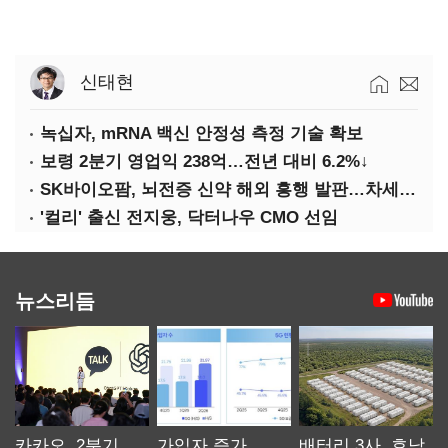
신태현
녹십자, mRNA 백신 안정성 측정 기술 확보
보령 2분기 영업익 238억…전년 대비 6.2%↓
SK바이오팜, 뇌전증 신약 해외 흥행 발판…차세대 신약 개발 속도
'컬리' 출신 전지웅, 닥터나우 CMO 선임
뉴스리듬
카카오, 2분기
가입자 증가
배터리 3사, 호남