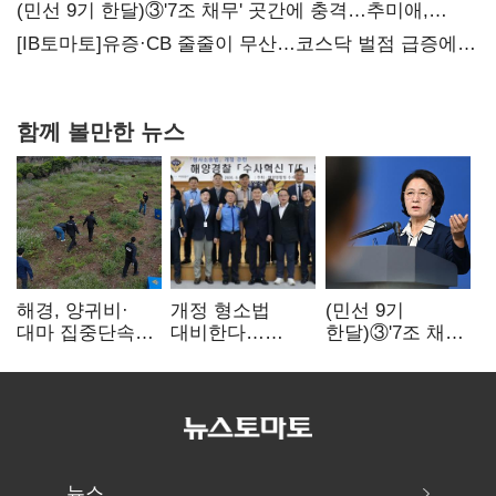
(민선 9기 한달)③'7조 채무' 곳간에 충격…추미애,
20년만에 '비상재정' 선언 승부수
[IB토마토]유증·CB 줄줄이 무산…코스닥 벌점 급증에
상폐 압박
함께 볼만한 뉴스
해경, 양귀비·
개정 형소법
(민선 9기
대마 집중단속…
대비한다…
한달)③'7조 채무'
4개월 동안
해경청
곳간에 충격…
249명 검거
'수사혁신TF'
추미애, 20년만에
가동
'비상재정' 선언
승부수
뉴스