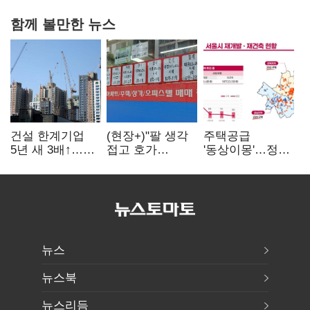
함께 볼만한 뉴스
건설 한계기업
(현장+)"팔 생각
주택공급
5년 새 3배↑…
접고 호가
'동상이몽'…정부
PF·주택 침체에
높여요"…'덜
·서울시 협력
재무 부담 확대
똘똘한 한 채'
없으면 '공수표'
20억 키맞추기
뉴스
뉴스북
뉴스리듬