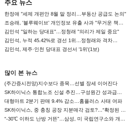
주요 뉴스
한정애 "세제 개편안 8월 말 정리…부동산 공급도 논의"
조승래, '블루웨이브' 개인정보 유출 사과 "무거운 책임
통감"
김민석 "일하는 당대표"…정청래 "의리가 제일 중요"
김민석, 누적 45.42%로 경선 1위…정청래와 격차
0.86%p(2보)
김민석, 제주·인천 당대표 경선서 '1위'(1보)
많이 본 뉴스
(주간증시전망)지수보다 종목…선별 장세 이어진다
SK하이닉스 통합노조 신설 추진…구성원간 성과급
불만 확산
대형마트 2분기 판매 9.4% 감소…홈플러스 사태 여파
SK하이닉스, 중 충칭 공장 지분매각 검토?…“확정된 바
없어”
“-30℃ 이하도 난방 거뜬”…삼성, 미 국립연구소와 개발
협력