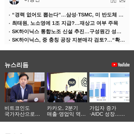
“경력 없어도 뽑는다”…삼성·TSMC, 미 반도체 인재 쟁탈전
최태원, 노소영에 1조 지급?…재상고 여부 주목
SK하이닉스 통합노조 신설 추진…구성원간 성과급 불만 확산
SK하이닉스, 중 충칭 공장 지분매각 검토?…“확정된 바 없어”
뉴스리듬
비트코인도
카카오, 2분기
가입자 증가
국가자산으로…'
매출·영업익 역대
·AIDC 성장…
보관·평가·처분'
최대…에이전트
SKT 2분기 성장
기준은 숙제
AI 수익화 관건
본궤도