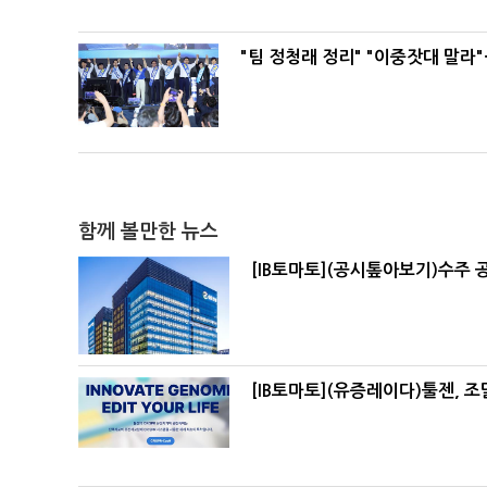
"팀 정청래 정리" "이중잣대 말라
함께 볼만한 뉴스
[IB토마토](공시톺아보기)수주 
[IB토마토](유증레이다)툴젠, 