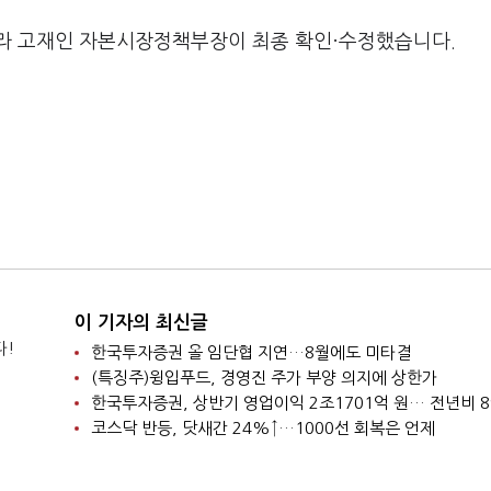
라 고재인 자본시장정책부장이 최종 확인·수정했습니다.
이 기자의 최신글
다!
한국투자증권 올 임단협 지연…8월에도 미타결
(특징주)윙입푸드, 경영진 주가 부양 의지에 상한가
한국투자증권, 상반기 영업이익 2조1701억 원… 전년비 8
코스닥 반등, 닷새간 24%↑…1000선 회복은 언제