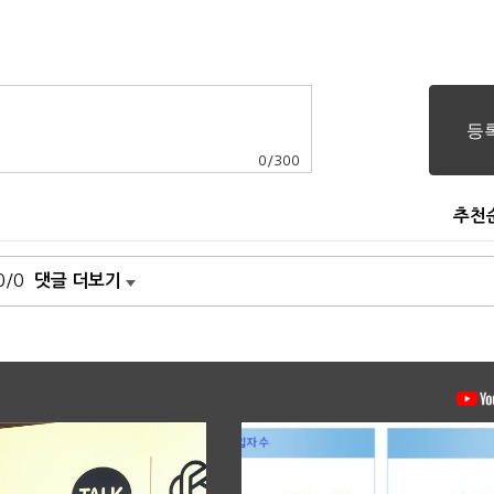
0
/
300
추천
0/0
댓글 더보기