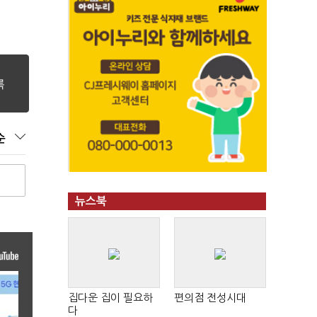
순
뉴스북
집다운 집이 필요하
편의점 전성시대
다