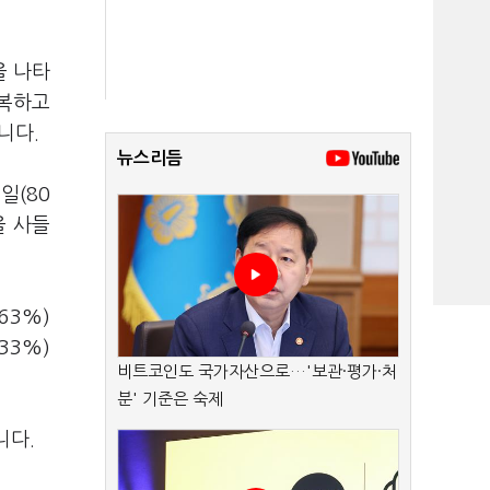
을 나타
반복하고
니다.
뉴스리듬
일(80
을 사들
63%)
33%)
비트코인도 국가자산으로…'보관·평가·처
분' 기준은 숙제
니다.