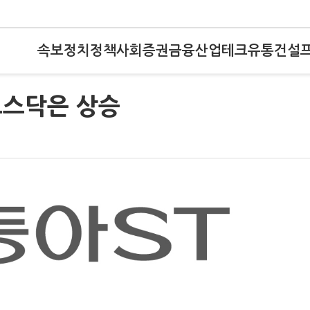
속보
정치
정책
사회
증권
금융
산업
테크
유통
건설
코스닥은 상승