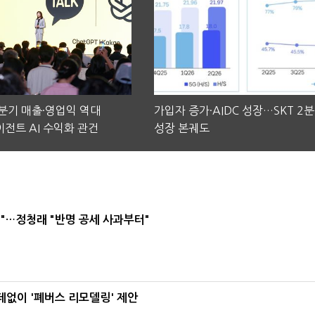
2분기 매출·영업익 역대
가입자 증가·AIDC 성장…SKT 2
전트 AI 수익화 관건
성장 본궤도
"…정청래 "반명 공세 사과부터"
데없이 '폐버스 리모델링' 제안