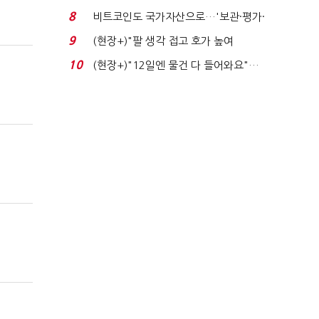
로봇·AI 등 논...
8
비트코인도 국가자산으로…'보관·평가·
처분' 기준은 ...
9
(현장+)"팔 생각 접고 호가 높여
요"…'덜 똘똘한 한 채' 20...
10
(현장+)"12일엔 물건 다 들어와요"…
빈 매대 채우며 문 연 ...