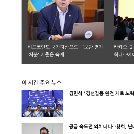
비트코인도 국가자산으로…'보관·평가
카카오, 
·처분' 기준은 숙제
최대…에이
이 시간 주요 뉴스
김민석 "경선갈등 완전 제로 노력
공급 속도전 외치더니…황희, 난