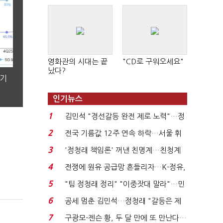
영화관의 시대는 끝
"CD로 구워오세요"
났다?
분기
인기뉴스
1
김민석 "경선갈등 완전 제로 노력"…정
청래 "반명 공세 사...
2
전국 기름값 12주 연속 하락…서울 휘
발윳값 1909원...
3
'정청래 책임론' 꺼낸 친명계…친청계
는 추가투표 때리기...
4
전쟁에 원유 공급망 흔들리자…K-정유,
에너지안보 핵심...
5
"팀 정청래 정리" "이중잣대 말라"…민
주 최고위원 계파 다...
6
공세 멈춘 김민석…정청래 "갈등은 제
가 수습"
7
구광모-젠슨 황, 두 달 만에 또 만난다…