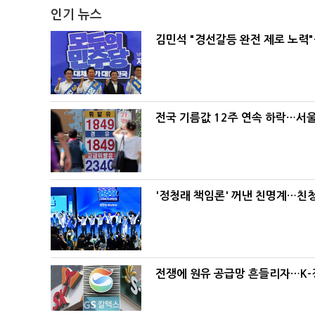
인기 뉴스
김민석 "경선갈등 완전 제로 노력"
전국 기름값 12주 연속 하락…서울
'정청래 책임론' 꺼낸 친명계…친
전쟁에 원유 공급망 흔들리자…K-