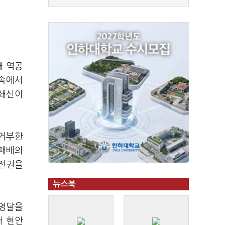
해 역공
 속에서
 쇄신이
 거부한
 패배의
 전권을
뉴스북
 영달을
러 현안