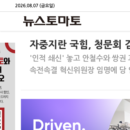
2026.08.07 (금요일)
자중지란 국힘, 청문회 
'인적 쇄신' 놓고 안철수와 쌍권
속전속결 혁신위원장 임명에 당 