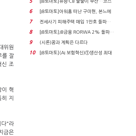
5
[IB토마토]유증·CB 줄줄이 무산…코스
닥 벌점 급증에 ...
6
[IB토마토]아워홈 떠난 구미현, 본느에
340억 베팅…가...
7
전세사기 피해주택 매입 1만호 돌파…
누적 피해자 4만2...
8
[IB토마토]JB금융 RORWA 2% 돌파…
실적 견인은 은행 ...
9
(시론)꿈과 계획은 다르다
비대위원
10
[IB토마토](AI 보험혁신)①생산성 최대
무를 잘
80% 개선…현실...
혁신 조
장이 혁
특히 지
니다"라
 지금은