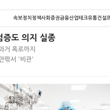
속보
정치
정책
사회
증권
금융
산업
테크
유통
건설
검증도 의지 실종
 과거 폭로까지
안팎서 '비관'