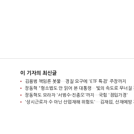
이 기자의 최신글
김용범 책임론 봇물…경질 요구에 'ETF 특검' 주장까지
장동혁 "형소법도 안 읽어 본 대통령…빛의 속도로 무너질 
장동혁도 모라자 '서범수·진종오'까지…국힘 '점입가경'