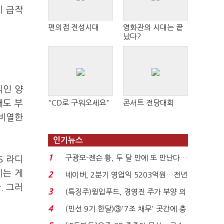
이 급작
편의점 전성시대
영화관의 시대는 끝
났다?
익인 양
해도 부
"CD로 구워오세요"
콘서트 전당대회
 비열한
인기뉴스
1
구광모-젠슨 황, 두 달 만에 또 만난다…
S 라디
로봇·AI 등 논...
이는 게
2
네이버, 2분기 영업익 5203억원…전년
. 그러
비 0.2% 감소...
3
(특징주)윙입푸드, 경영진 주가 부양 의
지에 상한가...
4
(민선 9기 한달)③'7조 채무' 곳간에 충
격…추미애, 20년...