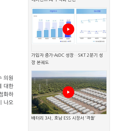
가입자 증가·AIDC 성장…SKT 2분기 성
장 본궤도
수 의원
에 대한
재점화하
이 나오
배터리 3사, 호남 ESS 시장서 ‘격돌’