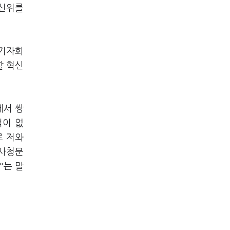
혁신위를
 기자회
할 혁신
에서 쌍
적이 없
로 저와
인사청문
"는 말