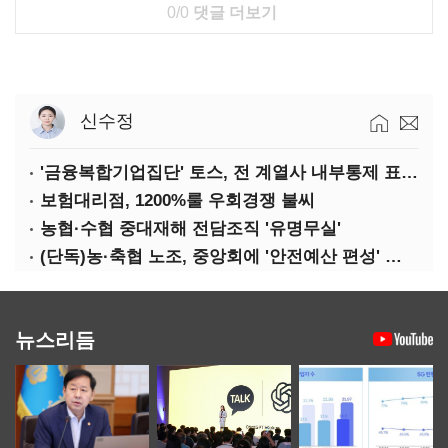
0/0
댓글 더보기
신수정
'금융복합기업집단' 토스, 전 계열사 내부통제 표준화
보험대리점, 1200%룰 우회경쟁 불씨
농협·수협 중대재해 전담조직 '유명무실'
(단독)농·축협 노조, 중앙회에 '안전예산 편성' 요구
뉴스리듬