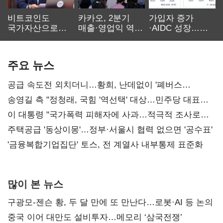
비트코인도
카카오, 2분기
가입자 증가
국가자산으로…'
매출·영업익 역대
·AIDC 성장…
보관·평가·처분'
최대…에이전트
SKT 2분기 성장
기준은 숙제
AI 수익화 관건
본궤도
주요 뉴스
공급 속도전 외치더니…황희, 난데없이 '폐버스
리모델링' 제안
송영길 측 "정청래, 국힘 '역선택' 대상…민주당 대표로
총선 지휘 못해"
이 대통령 "국가폭력 피해자에 사과…적극적 조사로
진실 밝혀야"
주택공급 '동상이몽'…정부·서울시 협력 없으면 '공수표'
'금융복합기업집단' 토스, 전 계열사 내부통제 표준화
많이 본 뉴스
구광모-젠슨 황, 두 달 만에 또 만난다…로봇·AI 등 논의
중국 이어 대만도 설비투자…메모리 ‘삼국전쟁’