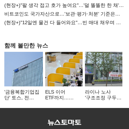
(현장+)"팔 생각 접고 호가 높여요"…'덜 똘똘한 한 채'
20억 키맞추기
비트코인도 국가자산으로…'보관·평가·처분' 기준은
숙제
(현장+)"12일엔 물건 다 들어와요"…빈 매대 채우며 문
연 홈플러스
함께 볼만한 뉴스
'금융복합기업집
ELS 이어
라이나 노사
단' 토스, 전
ETF까지…
'구조조정 구두
계열사 내부통제
고위험상품 판매
합의안' 도출
표준화
제동 걸린 은행