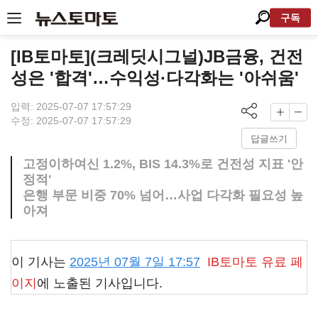
구독
[IB토마토](크레딧시그널)JB금융, 건전
성은 '합격'…수익성·다각화는 '아쉬움'
입력: 2025-07-07 17:57:29
수정: 2025-07-07 17:57:29
답글쓰기
고정이하여신 1.2%, BIS 14.3%로 건전성 지표 '안
정적'
은행 부문 비중 70% 넘어…사업 다각화 필요성 높
아져
이 기사는
2025년 07월 7일 17:57
IB토마토
유료 페
이지
에 노출된 기사입니다.