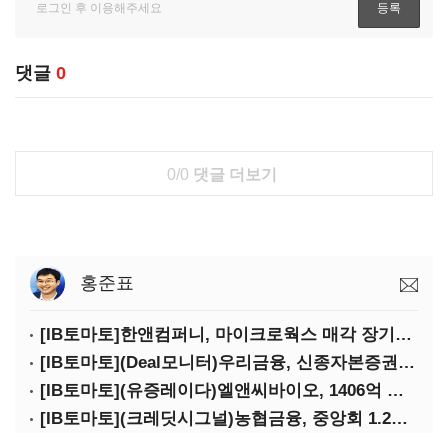
댓글
0
0/0
댓글 더보기
홍준표
[IB토마토]한앤컴퍼니, 마이크로웍스 매각 장기화 대비…배당 회수판 깔았다
[IB토마토](Deal모니터)우리금융, 신종자본증권 발행했지만 차환금리 '부담'
[IB토마토](유증레이다)엘앤씨바이오, 1406억 유증…최대주주는 절반만 청약
[IB토마토](크레딧시그널)농협금융, 중앙회 1.2조 지원받아 생산적금융 확대