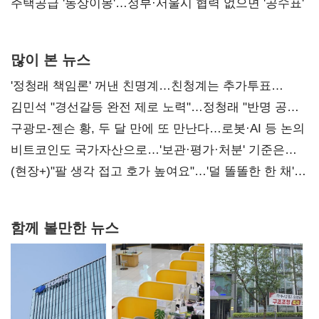
진실 밝혀야"
주택공급 '동상이몽'…정부·서울시 협력 없으면 '공수표'
많이 본 뉴스
'정청래 책임론' 꺼낸 친명계…친청계는 추가투표
때리기
김민석 "경선갈등 완전 제로 노력"…정청래 "반명 공세
사과부터"
구광모-젠슨 황, 두 달 만에 또 만난다…로봇·AI 등 논의
비트코인도 국가자산으로…'보관·평가·처분' 기준은
숙제
(현장+)"팔 생각 접고 호가 높여요"…'덜 똘똘한 한 채'
20억 키맞추기
함께 볼만한 뉴스