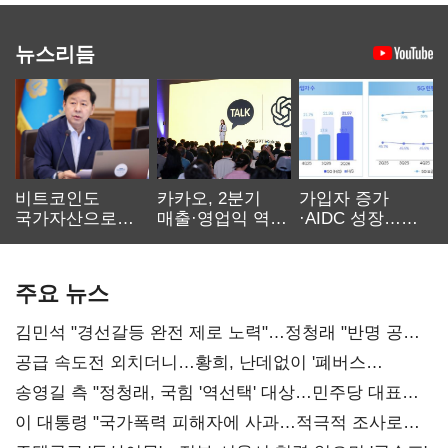
뉴스리듬
비트코인도
카카오, 2분기
가입자 증가
국가자산으로…'
매출·영업익 역대
·AIDC 성장…
보관·평가·처분'
최대…에이전트
SKT 2분기 성장
기준은 숙제
AI 수익화 관건
본궤도
주요 뉴스
김민석 "경선갈등 완전 제로 노력"…정청래 "반명 공세
사과부터"
공급 속도전 외치더니…황희, 난데없이 '폐버스
리모델링' 제안
송영길 측 "정청래, 국힘 '역선택' 대상…민주당 대표로
총선 지휘 못해"
이 대통령 "국가폭력 피해자에 사과…적극적 조사로