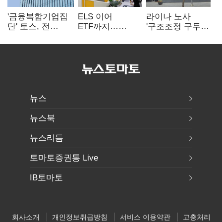
'금융복합기업집
ELS 이어
라이나 노사
단' 토스, 전
ETF까지…
'구조조정 구두
계열사 내부통제
고위험상품 판매
합의안' 도출
표준화
제동 걸린 은행
뉴스
뉴스북
뉴스리듬
토마토증권통 Live
IB토마토
회사소개
개인정보취급방침
서비스 이용약관
고충처리